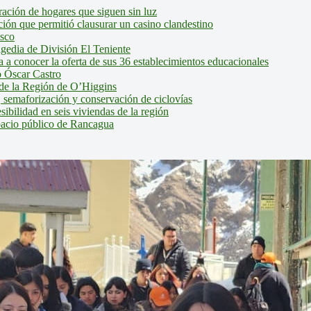
ción de hogares que siguen sin luz
ión que permitió clausurar un casino clandestino
isco
agedia de División El Teniente
a conocer la oferta de sus 36 establecimientos educacionales
 Óscar Castro
de la Región de O’Higgins
 semaforización y conservación de ciclovías
bilidad en seis viviendas de la región
pacio público de Rancagua