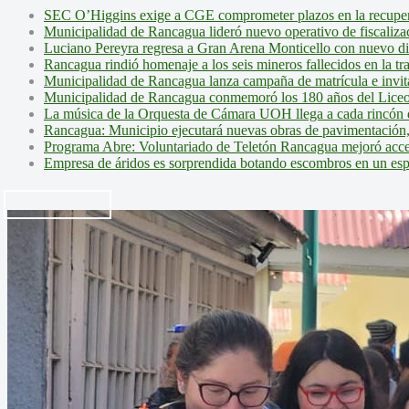
SEC O’Higgins exige a CGE comprometer plazos en la recupera
Municipalidad de Rancagua lideró nuevo operativo de fiscalizac
Luciano Pereyra regresa a Gran Arena Monticello con nuevo d
Rancagua rindió homenaje a los seis mineros fallecidos en la tr
Municipalidad de Rancagua lanza campaña de matrícula e invita 
Municipalidad de Rancagua conmemoró los 180 años del Liceo
La música de la Orquesta de Cámara UOH llega a cada rincón 
Rancagua: Municipio ejecutará nuevas obras de pavimentación,
Programa Abre: Voluntariado de Teletón Rancagua mejoró accesi
Empresa de áridos es sorprendida botando escombros en un es