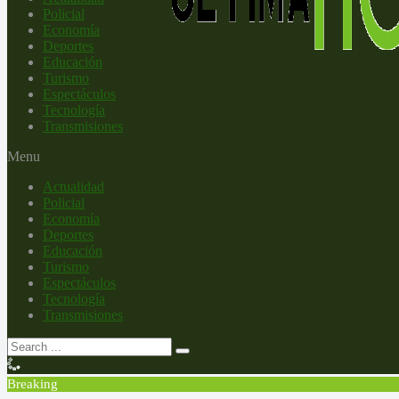
Policial
Economía
Deportes
Educación
Turismo
Espectáculos
Tecnología
Transmisiones
Menu
Actualidad
Policial
Economía
Deportes
Educación
Turismo
Espectáculos
Tecnología
Transmisiones
Breaking