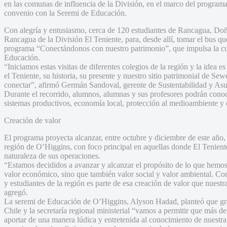
en las comunas de influencia de la División, en el marco del progra
convenio con la Seremi de Educación.
Con alegría y entusiasmo, cerca de 120 estudiantes de Rancagua, Doñi
Rancagua de la División El Teniente, para, desde allí, tomar el bus que
programa “Conectándonos con nuestro patrimonio”, que impulsa la cu
Educación.
“Iniciamos estas visitas de diferentes colegios de la región y la idea es
el Teniente, su historia, su presente y nuestro sitio patrimonial de Se
conectar”, afirmó Germán Sandoval, gerente de Sustentabilidad y Asu
Durante el recorrido, alumnos, alumnas y sus profesores podrán conoce
sistemas productivos, economía local, protección al medioambiente y 
Creación de valor
El programa proyecta alcanzar, entre octubre y diciembre de este año
región de O’Higgins, con foco principal en aquellas donde El Tenient
naturaleza de sus operaciones.
“Estamos decididos a avanzar y alcanzar el propósito de lo que hemos 
valor económico, sino que también valor social y valor ambiental. Con
y estudiantes de la región es parte de esa creación de valor que nuest
agregó.
La seremi de Educación de O’Higgins, Alyson Hadad, planteó que grac
Chile y la secretaría regional ministerial “vamos a permitir que más de
aportar de una manera lúdica y entretenida al conocimiento de nuestra 