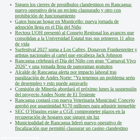
Siguen los cierres de prostíbulos clandestinos en Rancagua:
nuevo operativo deja un recinto clausurado y otro con
prohibición de funcionamiento
Gatos buscan hogar en Monticello: nueva jornada de
adopción llega en el Día del Niño
Rectora UOH presentó al Consejo Regional los avances que
consolidan a la Universidad Estatal tras sus primeros 11 años
de vida
Surfestival 2027 suma a Los Cafres, Donavon Frankenreiter y
artistas nacionales al cartel que encabeza Jack Johnson
Rancagua celebrará el Día del Niño con gran “Carnaval Vivo
2026” y una jornada llena de panoramas gratuitos
Alcalde de Rancagua alerta por impacto laboral tras
paralización de Andes Norte: “Ya tenemos un problema serio
de desempleo y esto puede agravarlo
Comisión de Minería abordará el próximo lunes la suspensión
del proyecto Andes Norte de El Teniente
Rancagua contará con nueva Veterinaria Municipal: Concejo
aprobó por unanimidad $170 millones para adquirir inmueble
SEC O’Higgins exige a CGE comprometer plazos en la
recuperación de hogares que siguen sin luz
Municipalidad de Rancagua lideró nuevo operativo de
fiscalización que permitió clausurar un casino clandestino