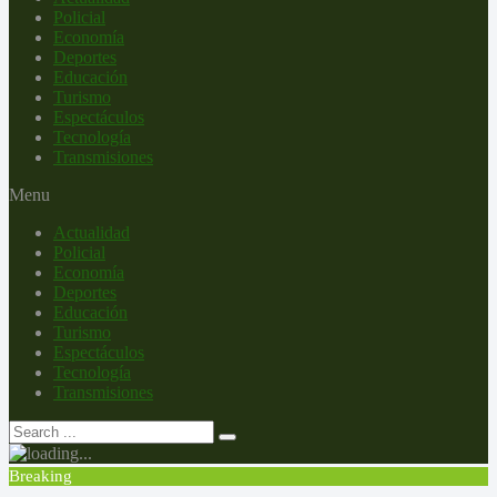
Policial
Economía
Deportes
Educación
Turismo
Espectáculos
Tecnología
Transmisiones
Menu
Actualidad
Policial
Economía
Deportes
Educación
Turismo
Espectáculos
Tecnología
Transmisiones
Breaking