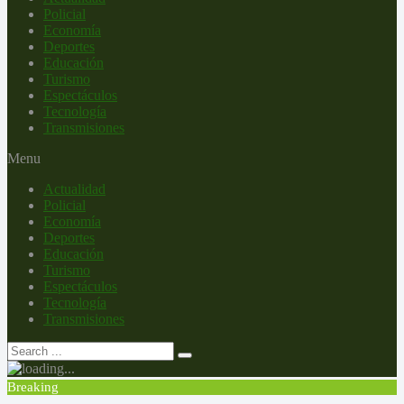
Policial
Economía
Deportes
Educación
Turismo
Espectáculos
Tecnología
Transmisiones
Menu
Actualidad
Policial
Economía
Deportes
Educación
Turismo
Espectáculos
Tecnología
Transmisiones
Breaking