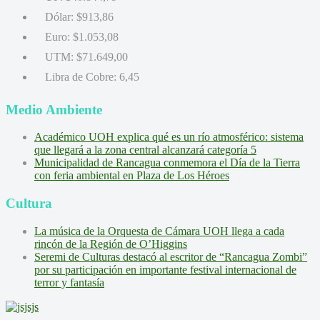
Dólar:
$913,86
Euro:
$1.053,08
UTM:
$71.649,00
Libra de Cobre:
6,45
Medio Ambiente
Académico UOH explica qué es un río atmosférico: sistema
que llegará a la zona central alcanzará categoría 5
Municipalidad de Rancagua conmemora el Día de la Tierra
con feria ambiental en Plaza de Los Héroes
Cultura
La música de la Orquesta de Cámara UOH llega a cada
rincón de la Región de O’Higgins
Seremi de Culturas destacó al escritor de “Rancagua Zombi”
por su participación en importante festival internacional de
terror y fantasía