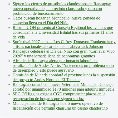
Siguen los cierres de prostíbulos clandestinos en Rancagua:
nuevo operativo deja un recinto clausurado y otro con
prohibición de funcionamiento
Gatos buscan hogar en Monticello: nueva jornada de
adopción llega en el Día del Niño
Rectora UOH presentó al Consejo Regional los avances que
consolidan a la Universidad Estatal tras sus primeros 11 años
de vida
Surfestival 2027 suma a Los Cafres, Donavon Frankenreiter y
artistas nacionales al cartel que encabeza Jack Johnson
Rancagua celebrará el Día del Niño con gran “Carnaval Vivo
2026” y una jornada llena de panoramas gratuitos
Alcalde de Rancagua alerta por impacto laboral tras
paralización de Andes Norte: “Ya tenemos un problema serio
de desempleo y esto puede agravarlo
Comisión de Minería abordará el próximo lunes la suspensión
del proyecto Andes Norte de El Teniente
Rancagua contará con nueva Veterinaria Municipal: Concejo
aprobó por unanimidad $170 millones para adquirir inmueble
SEC O’Higgins exige a CGE comprometer plazos en la
recuperación de hogares que siguen sin luz
Municipalidad de Rancagua lideró nuevo operativo de
fiscalización que permitió clausurar un casino clandestino