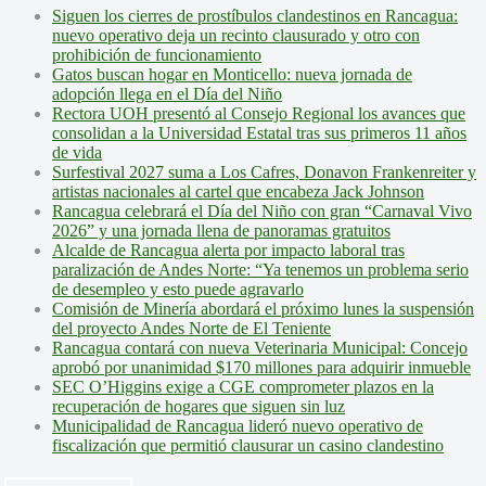
Siguen los cierres de prostíbulos clandestinos en Rancagua:
nuevo operativo deja un recinto clausurado y otro con
prohibición de funcionamiento
Gatos buscan hogar en Monticello: nueva jornada de
adopción llega en el Día del Niño
Rectora UOH presentó al Consejo Regional los avances que
consolidan a la Universidad Estatal tras sus primeros 11 años
de vida
Surfestival 2027 suma a Los Cafres, Donavon Frankenreiter y
artistas nacionales al cartel que encabeza Jack Johnson
Rancagua celebrará el Día del Niño con gran “Carnaval Vivo
2026” y una jornada llena de panoramas gratuitos
Alcalde de Rancagua alerta por impacto laboral tras
paralización de Andes Norte: “Ya tenemos un problema serio
de desempleo y esto puede agravarlo
Comisión de Minería abordará el próximo lunes la suspensión
del proyecto Andes Norte de El Teniente
Rancagua contará con nueva Veterinaria Municipal: Concejo
aprobó por unanimidad $170 millones para adquirir inmueble
SEC O’Higgins exige a CGE comprometer plazos en la
recuperación de hogares que siguen sin luz
Municipalidad de Rancagua lideró nuevo operativo de
fiscalización que permitió clausurar un casino clandestino