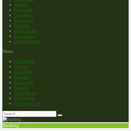
Policial
Economía
Deportes
Educación
Turismo
Espectáculos
Tecnología
Transmisiones
Menu
Actualidad
Policial
Economía
Deportes
Educación
Turismo
Espectáculos
Tecnología
Transmisiones
Breaking