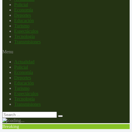
Policial
Economía
Deportes
Educación
Turismo
Espectáculos
Tecnología
Transmisiones
Menu
Actualidad
Policial
Economía
Deportes
Educación
Turismo
Espectáculos
Tecnología
Transmisiones
Breaking