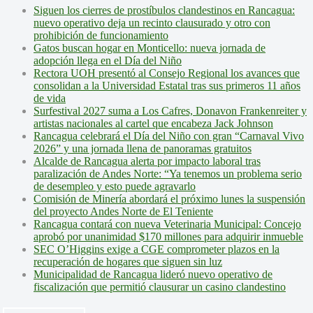
Siguen los cierres de prostíbulos clandestinos en Rancagua:
nuevo operativo deja un recinto clausurado y otro con
prohibición de funcionamiento
Gatos buscan hogar en Monticello: nueva jornada de
adopción llega en el Día del Niño
Rectora UOH presentó al Consejo Regional los avances que
consolidan a la Universidad Estatal tras sus primeros 11 años
de vida
Surfestival 2027 suma a Los Cafres, Donavon Frankenreiter y
artistas nacionales al cartel que encabeza Jack Johnson
Rancagua celebrará el Día del Niño con gran “Carnaval Vivo
2026” y una jornada llena de panoramas gratuitos
Alcalde de Rancagua alerta por impacto laboral tras
paralización de Andes Norte: “Ya tenemos un problema serio
de desempleo y esto puede agravarlo
Comisión de Minería abordará el próximo lunes la suspensión
del proyecto Andes Norte de El Teniente
Rancagua contará con nueva Veterinaria Municipal: Concejo
aprobó por unanimidad $170 millones para adquirir inmueble
SEC O’Higgins exige a CGE comprometer plazos en la
recuperación de hogares que siguen sin luz
Municipalidad de Rancagua lideró nuevo operativo de
fiscalización que permitió clausurar un casino clandestino