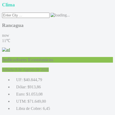
Clima
Rancagua
now
11℃
Indicadores Económicos
Sábado 8 de Agosto de 2026
UF:
$40.844,79
Dólar:
$913,86
Euro:
$1.053,08
UTM:
$71.649,00
Libra de Cobre:
6,45