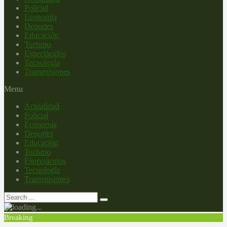
Policial
Economía
Deportes
Educación
Turismo
Espectáculos
Tecnología
Transmisiones
Menu
Actualidad
Policial
Economía
Deportes
Educación
Turismo
Espectáculos
Tecnología
Transmisiones
Breaking