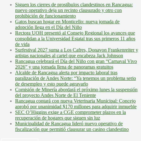
Siguen los cierres de prostíbulos clandestinos en Rancagua:
nuevo operativo deja un recinto clausurado y otro con
prohibición de funcionamiento
Gatos buscan hogar en Monticello: nueva jornada de
adopción llega en el Día del Niño
Rectora UOH presentó al Consejo Regional los avances que
consolidan a la Universidad Estatal tras sus primeros 11 años
de vida
Surfestival 2027 suma a Los Cafres, Donavon Frankenreiter y
artistas nacionales al cartel que encabeza Jack Johnson
Rancagua celebrará el Día del Niño con gran “Carnaval Vivo
2026” y una jornada llena de panoramas gratuitos
Alcalde de Rancagua alerta por impacto laboral tras
paralización de Andes Norte: “Ya tenemos un problema serio
de desempleo y esto puede agravarlo
Comisión de Minería abordará el próximo lunes la suspensión
del proyecto Andes Norte de El Teniente
Rancagua contará con nueva Veterinaria Municipal: Concejo
aprobó por unanimidad $170 millones para adquirir inmueble
SEC O’Higgins exige a CGE comprometer plazos en la
recuperación de hogares que siguen sin luz
Municipalidad de Rancagua lideró nuevo operativo de
fiscalización que permitió clausurar un casino clandestino