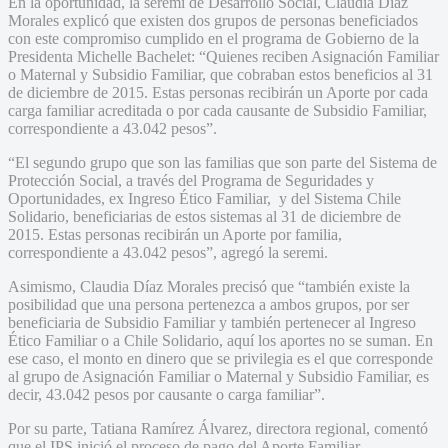
En la oportunidad, la seremi de Desarrollo Social, Claudia Díaz
Morales explicó que existen dos grupos de personas beneficiados
con este compromiso cumplido en el programa de Gobierno de la
Presidenta Michelle Bachelet: “Quienes reciben Asignación Familiar
o Maternal y Subsidio Familiar, que cobraban estos beneficios al 31
de diciembre de 2015. Estas personas recibirán un Aporte por cada
carga familiar acreditada o por cada causante de Subsidio Familiar,
correspondiente a 43.042 pesos”.
“El segundo grupo que son las familias que son parte del Sistema de
Protección Social, a través del Programa de Seguridades y
Oportunidades, ex Ingreso Ético Familiar, y del Sistema Chile
Solidario, beneficiarias de estos sistemas al 31 de diciembre de
2015. Estas personas recibirán un Aporte por familia,
correspondiente a 43.042 pesos”, agregó la seremi.
Asimismo, Claudia Díaz Morales precisó que “también existe la
posibilidad que una persona pertenezca a ambos grupos, por ser
beneficiaria de Subsidio Familiar y también pertenecer al Ingreso
Ético Familiar o a Chile Solidario, aquí los aportes no se suman. En
ese caso, el monto en dinero que se privilegia es el que corresponde
al grupo de Asignación Familiar o Maternal y Subsidio Familiar, es
decir, 43.042 pesos por causante o carga familiar”.
Por su parte, Tatiana Ramírez Álvarez, directora regional, comentó
que el IPS inició el proceso de pago del Aporte Familiar