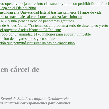
evo operativo deja un recinto clausurado y otro con prohibición de fun
lega en el Día del Niño
olidan a la Universidad Estatal tras sus primeros 11 años de vida
tistas nacionales al cartel que encabeza Jack Johnson
026” y una jornada llena de panoramas gratuitos
ión de Andes Norte: “Ya tenemos un problema serio de desempleo y esto
del proyecto Andes Norte de El Teniente
robó por unanimidad $170 millones para adquirir inmueble
ción de hogares que siguen sin luz
ión que permitió clausurar un casino clandestino
en cárcel de
 la Seremi de Salud en conjunto Gendarmería
das sanitarias correspondientes para contener