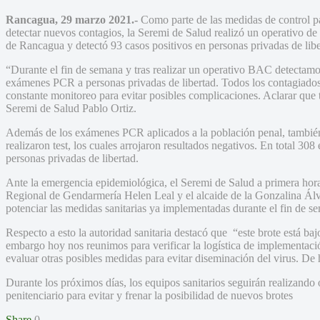
Rancagua, 29 marzo 2021.-
Como parte de las medidas de control p
detectar nuevos contagios, la Seremi de Salud realizó un operativo 
de Rancagua y detectó 93 casos positivos en personas privadas de libe
“Durante el fin de semana y tras realizar un operativo BAC detectamo
exámenes PCR a personas privadas de libertad. Todos los contagiados
constante monitoreo para evitar posibles complicaciones. Aclarar que t
Seremi de Salud Pablo Ortiz.
Además de los exámenes PCR aplicados a la población penal, tambié
realizaron test, los cuales arrojaron resultados negativos. En total 30
personas privadas de libertad.
Ante la emergencia epidemiológica, el Seremi de Salud a primera hora
Regional de Gendarmería Helen Leal y el alcaide de la Gonzalina Álva
potenciar las medidas sanitarias ya implementadas durante el fin de sem
Respecto a esto la autoridad sanitaria destacó que “este brote está bajo
embargo hoy nos reunimos para verificar la logística de implementació
evaluar otras posibles medidas para evitar diseminación del virus. De 
Durante los próximos días, los equipos sanitarios seguirán realizando
penitenciario para evitar y frenar la posibilidad de nuevos brotes
Share
0