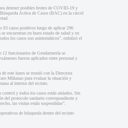
ara detener posibles brotes de COVID-19 y
de Búsqueda Activa de Casos (BAC) en la cárcel
rtad.
s 93 casos positivos luego de aplicar 296
 se encuentran en buen estado de salud y en
odos los casos son asintomáticos”, enfatizó el
n 12 funcionarios de Gendarmería se
8 exámenes fueron aplicados entre personal y
 de este lunes se reunió con la Directora
ro Millanao para evaluar la situación y
ana al interior del recinto.
 control y todos los casos están aislados. Sin
n del protocolo sanitario correspondiente y
hecho, las visitas están suspendidas”.
 operativos de búsqueda dentro del recinto