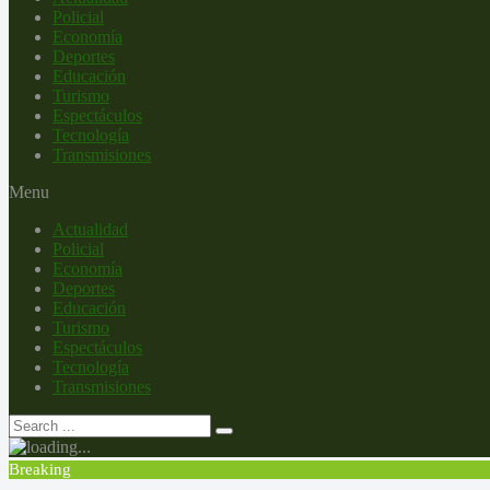
Policial
Economía
Deportes
Educación
Turismo
Espectáculos
Tecnología
Transmisiones
Menu
Actualidad
Policial
Economía
Deportes
Educación
Turismo
Espectáculos
Tecnología
Transmisiones
Breaking