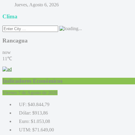
Jueves, Agosto 6, 2026
Clima
Rancagua
now
11℃
Indicadores Económicos
Viernes 7 de Agosto de 2026
UF:
$40.844,79
Dólar:
$913,86
Euro:
$1.053,08
UTM:
$71.649,00