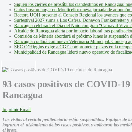
Siguen los cierres de prostíbulos clandestinos en Rancagua: nu
Gatos buscan hogar en Monticello: nueva jornada de adopción l
Rectora UOH presentó al Consejo Regional los avances que cons
Surfestival 2027 suma a Los Cafres, Donavon Frankenreiter y ar
Rancagua celebrará el Día del Niño con gran “Carnaval Vivo 2
Alcalde de Rancagua alerta por impacto laboral tras paralizac
Comisión de Minería abordará el próximo lunes la suspensión 
Rancagua contará con nueva Veterinaria Municipal: Concejo ap
SEC O’Higgins exige a CGE comprometer plazos en la recupera
Municipalidad de Rancagua lideró nuevo operativo de fiscalizac
93 casos positivos de COVID-19 
Rancagua
Imprimir
Email
Las visitas al recinto penitenciario están suspendidas. Equipos de
lograron el aislamiento de los casos positivos, y aplicaron las medi
el brote.