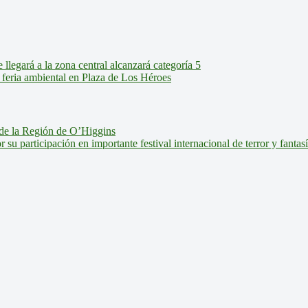
legará a la zona central alcanzará categoría 5
feria ambiental en Plaza de Los Héroes
de la Región de O’Higgins
u participación en importante festival internacional de terror y fantas