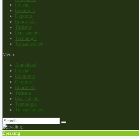
Policial
Economía
Deportes
Educación
Turismo
Espectáculos
Tecnología
Transmisiones
Menu
Actualidad
Policial
Economía
Deportes
Educación
Turismo
Espectáculos
Tecnología
Transmisiones
Breaking