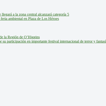
legará a la zona central alcanzará categoría 5
feria ambiental en Plaza de Los Héroes
de la Región de O’Higgins
u participación en importante festival internacional de terror y fantas