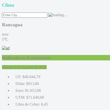
Clima
Rancagua
now
5℃
Indicadores Económicos
Sábado 8 de Agosto de 2026
UF:
$40.844,79
Dólar:
$913,86
Euro:
$1.053,08
UTM:
$71.649,00
Libra de Cobre:
6,45