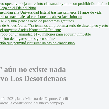
evo operativo deja un recinto clausurado y otro con prohibición de fun
lega en el Día del Niño
olidan a la Universidad Estatal tras sus primeros 11 años de vida
tistas nacionales al cartel que encabeza Jack Johnson
026” y una jornada llena de panoramas gratuitos
ión de Andes Norte: “Ya tenemos un problema serio de desempleo y esto
del proyecto Andes Norte de El Teniente
robó por unanimidad $170 millones para adquirir inmueble
ción de hogares que siguen sin luz
ión que permitió clausurar un casino clandestino
” aún no existe nada
ivo Los Desordenaos
 año 2021, la ex Ministra del Deporte, Cecilia
marcha la construcción del nuevo complejo