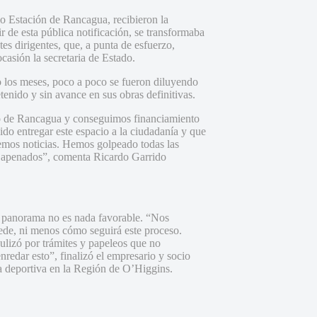
rio Estación de Rancagua, recibieron la
 de esta pública notificación, se transformaba
es dirigentes, que, a punta de esfuerzo,
casión la secretaria de Estado.
do los meses, poco a poco se fueron diluyendo
etenido y sin avance en sus obras definitivas.
io de Rancagua y conseguimos financiamiento
ido entregar este espacio a la ciudadanía y que
nemos noticias. Hemos golpeado todas las
y apenados”, comenta Ricardo Garrido
 panorama no es nada favorable. “Nos
ede, ni menos cómo seguirá este proceso.
lizó por trámites y papeleos que no
redar esto”, finalizó el empresario y socio
a deportiva en la Región de O’Higgins.