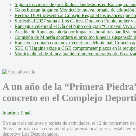
Siguen los cierres de prostíbulos clandestinos en Rancagua: nu
Gatos buscan hogar en Monticello: nueva jornada de adopción l
Rectora UOH presentó al Consejo Regional los avances que cons
Surfestival 2027 suma a Los Cafres, Donavon Frankenreiter y ar
Rancagua celebrará el Día del Niño con gran “Carnaval Vivo 2
Alcalde de Rancagua alerta por impacto laboral tras paralizac
Comisión de Minería abordará el próximo lunes la suspensión 
Rancagua contará con nueva Veterinaria Municipal: Concejo ap
SEC O’Higgins exige a CGE comprometer plazos en la recupera
Municipalidad de Rancagua lideró nuevo operativo de fiscalizac
A un año de la “Primera Piedra
concreto en el Complejo Deport
Imprimir
Email
En una tarde calurosa y repleta de actividades, el 12 de noviembre del
Pérez, anunciaba a la comunidad y la prensa local, que ya estaba en 
deportivo Los Desordenados.