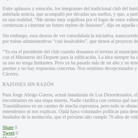
Entre aplausos y emoción, los integrantes del tradicional club del bar
anhelada noticia, que acompañó por décadas sus sueños, y que, a partir
en una realidad. “Me siento muy orgullosa por el logro de estos valient
comienzan a cimentar un futuro repleto de ilusiones”, dijo en aquella o
Sin embargo, esos deseos de ver consolidada la iniciativa, transcurri
por trabas administrativas “casi insalvables”, que tienen al proyecto d
“Yo era el presidente del club cuando donamos el terreno al municip
con el Ministerio del Deporte para la edificación. La idea siempre ha s
su uso no tenga limitantes. Pero ya ha pasado más de un año y no te
puertas y no hay respuestas concretas. Nos sentimos decepcionados 
Cáceres.
RAZONES SIN RAZÓN
Para Jorge Abrigo Guerra, actual mandamás de Los Desordenados, el
encontramos en una etapa muerta. Nadie clarifica con certeza qué suc
Transitábamos en un camino de mucha esperanza, pero todo se obstacu
entendemos ni nos explican. Ojalá haya voluntades políticas para desen
fundador de la institución, que el próximo año cumple 70 años de vid
Share
0
Tweet
0