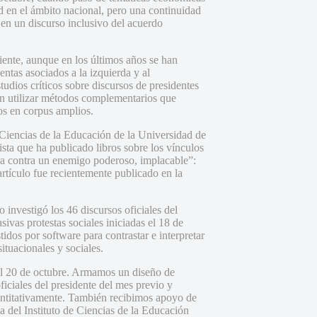
ad en el ámbito nacional, pero una continuidad
 en un discurso inclusivo del acuerdo
ciente, aunque en los últimos años se han
entas asociados a la izquierda y al
tudios críticos sobre discursos de presidentes
len utilizar métodos complementarios que
os en corpus amplios.
 Ciencias de la Educación de la Universidad de
sta que ha publicado libros sobre los vínculos
ra contra un enemigo poderoso, implacable”:
artículo fue recientemente publicado en la
ro investigó los 46 discursos oficiales del
sivas protestas sociales iniciadas el 18 de
dos por software para contrastar e interpretar
ituacionales y sociales.
del 20 de octubre. Armamos un diseño de
ficiales del presidente del mes previo y
uantitativamente. También recibimos apoyo de
 del Instituto de Ciencias de la Educación