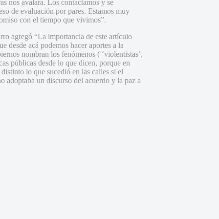
ras nos avalara. Los contactamos y se
ceso de evaluación por pares. Estamos muy
romiso con el tiempo que vivimos”.
rro agregó “La importancia de este artículo
que desde acá podemos hacer aportes a la
iernos nombran los fenómenos ( ‘violentistas’,
cas públicas desde lo que dicen, porque en
distinto lo que sucedió en las calles si el
no adoptaba un discurso del acuerdo y la paz a