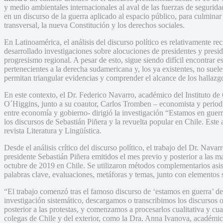
y medio ambientales internacionales al aval de las fuerzas de segurid
en un discurso de la guerra aplicado al espacio público, para culminar
transversal, la nueva Constitución y los derechos sociales.
En Latinoamérica, el análisis del discurso político es relativamente re
desarrollado investigaciones sobre alocuciones de presidentes y presid
progresismo regional. A pesar de esto, sigue siendo difícil encontrar es
pertenecientes a la derecha sudamericana y, los ya existentes, no sue
permitan triangular evidencias y comprender el alcance de los hallazg
En este contexto, el Dr. Federico Navarro, académico del Instituto de
O´Higgins, junto a su coautor, Carlos Tromben – economista y periodi
entre economía y gobierno- dirigió la investigación “Estamos en guer
los discursos de Sebastián Piñera y la revuelta popular en Chile. Este 
revista Literatura y Lingüística.
Desde el análisis crítico del discurso político, el trabajo del Dr. Navar
presidente Sebastián Piñera emitidos el mes previo y posterior a las ma
octubre de 2019 en Chile. Se utilizaron métodos complementarios asisti
palabras clave, evaluaciones, metáforas y temas, junto con elementos s
“El trabajo comenzó tras el famoso discurso de ‘estamos en guerra’ 
investigación sistemático, descargamos o transcribimos los discursos o
posterior a las protestas, y comenzamos a procesarlos cualitativa y c
colegas de Chile y del exterior, como la Dra. Anna Ivanova, académica