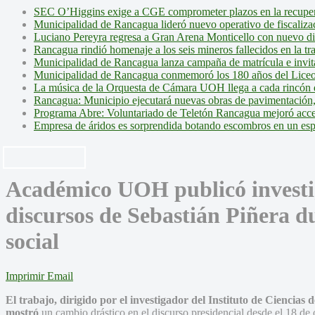
SEC O’Higgins exige a CGE comprometer plazos en la recupera
Municipalidad de Rancagua lideró nuevo operativo de fiscalizac
Luciano Pereyra regresa a Gran Arena Monticello con nuevo d
Rancagua rindió homenaje a los seis mineros fallecidos en la tr
Municipalidad de Rancagua lanza campaña de matrícula e invita 
Municipalidad de Rancagua conmemoró los 180 años del Liceo
La música de la Orquesta de Cámara UOH llega a cada rincón 
Rancagua: Municipio ejecutará nuevas obras de pavimentación,
Programa Abre: Voluntariado de Teletón Rancagua mejoró accesi
Empresa de áridos es sorprendida botando escombros en un es
Académico UOH publicó investig
discursos de Sebastián Piñera du
social
Imprimir
Email
El trabajo, dirigido por el investigador del Instituto de Ciencias
mostró
un cambio drástico en el discurso presidencial desde el 18 d