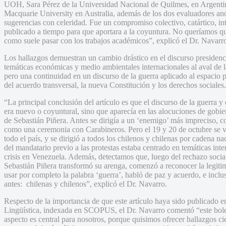
UOH, Sara Pérez de la Universidad Nacional de Quilmes, en Argentin
Macquarie University en Australia, además de los dos evaluadores anó
sugerencias con celeridad. Fue un compromiso colectivo, catártico, int
publicado a tiempo para que aportara a la coyuntura. No queríamos qu
como suele pasar con los trabajos académicos”, explicó el Dr. Navarr
Los hallazgos demuestran un cambio drástico en el discurso presidenc
temáticas económicas y medio ambientales internacionales al aval de l
pero una continuidad en un discurso de la guerra aplicado al espacio 
del acuerdo transversal, la nueva Constitución y los derechos sociales.
“La principal conclusión del artículo es que el discurso de la guerra 
era nuevo o coyuntural, sino que aparecía en las alocuciones de gob
de Sebastián Piñera. Antes se dirigía a un ‘enemigo’ más impreciso, co
como una ceremonia con Carabineros. Pero el 19 y 20 de octubre se vi
todo el país, y se dirigió a todos los chilenos y chilenas por cadena n
del mandatario previo a las protestas estaba centrado en temáticas int
crisis en Venezuela. Además, detectamos que, luego del rechazo social 
Sebastián Piñera transformó su arenga, comenzó a reconocer la legitim
usar por completo la palabra ‘guerra’, habló de paz y acuerdo, e inclu
antes: chilenas y chilenos”, explicó el Dr. Navarro.
Respecto de la importancia de que este artículo haya sido publicado en 
Lingüística, indexada en SCOPUS, el Dr. Navarro comentó “este boletín
aspecto es central para nosotros, porque quisimos ofrecer hallazgos c