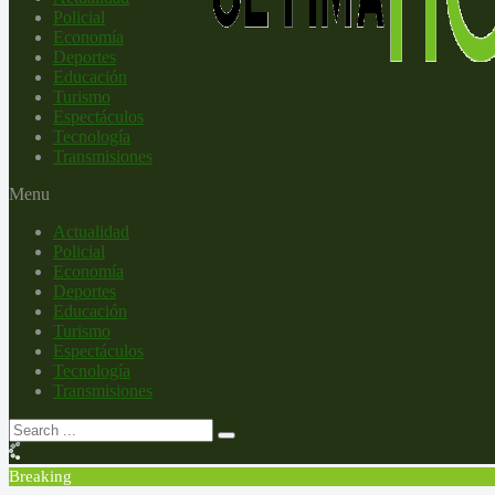
Policial
Economía
Deportes
Educación
Turismo
Espectáculos
Tecnología
Transmisiones
Menu
Actualidad
Policial
Economía
Deportes
Educación
Turismo
Espectáculos
Tecnología
Transmisiones
Breaking