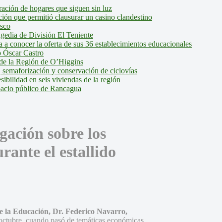
ción de hogares que siguen sin luz
ión que permitió clausurar un casino clandestino
isco
agedia de División El Teniente
a conocer la oferta de sus 36 establecimientos educacionales
 Óscar Castro
de la Región de O’Higgins
 semaforización y conservación de ciclovías
bilidad en seis viviendas de la región
pacio público de Rancagua
ación sobre los
rante el estallido
 de la Educación, Dr. Federico Navarro,
e octubre, cuando pasó de temáticas económicas