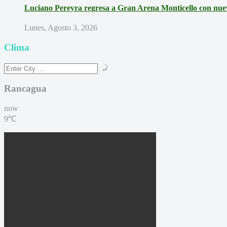
Luciano Pereyra regresa a Gran Arena Monticello con nue
Lunes, Agosto 3, 2026
Clima
Rancagua
now
9℃