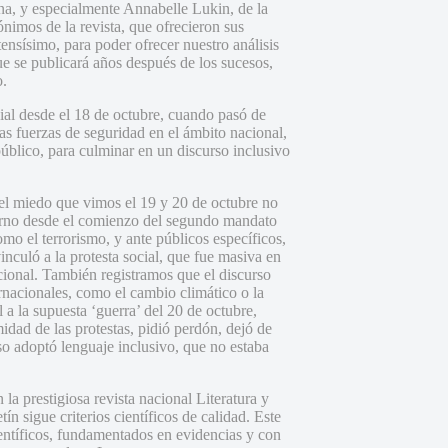
a, y especialmente Annabelle Lukin, de la
nimos de la revista, que ofrecieron sus
ensísimo, para poder ofrecer nuestro análisis
e se publicará años después de los sucesos,
o.
ial desde el 18 de octubre, cuando pasó de
as fuerzas de seguridad en el ámbito nacional,
público, para culminar en un discurso inclusivo
y el miedo que vimos el 19 y 20 de octubre no
ierno desde el comienzo del segundo mandato
mo el terrorismo, y ante públicos específicos,
nculó a la protesta social, que fue masiva en
acional. También registramos que el discurso
ernacionales, como el cambio climático o la
a la supuesta ‘guerra’ del 20 de octubre,
idad de las protestas, pidió perdón, dejó de
so adoptó lenguaje inclusivo, que no estaba
la prestigiosa revista nacional Literatura y
 sigue criterios científicos de calidad. Este
ientíficos, fundamentados en evidencias y con