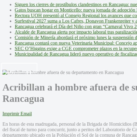
Siguen los cierres de prostíbulos clandestinos en Rancagua: nu
Gatos buscan hogar en Monticello: nueva jornada de adopción l
Rectora UOH presentó al Consejo Regional los avances que cons
Surfestival 2027 suma a Los Cafres, Donavon Frankenreiter y ar
Rancagua celebrará el Día del Niño con gran “Carnaval Vivo 2
Alcalde de Rancagua alerta por impacto laboral tras paralizac
Comisión de Minería abordará el próximo lunes la suspensión 
Rancagua contará con nueva Veterinaria Municipal: Concejo ap
SEC O’Higgins exige a CGE comprometer plazos en la recupera
Municipalidad de Rancagua lideró nuevo operativo de fiscalizac
Acribillan a hombre afuera de 
Rancagua
Imprimir
Email
En horas de esta madrugada, personal de la Brigada de Homicidios (B
del fiscal de turno para concurrir, junto a peritos del Laboratorio de C
departamento ubicado en la Población el Sol de la comuna de Rancagu