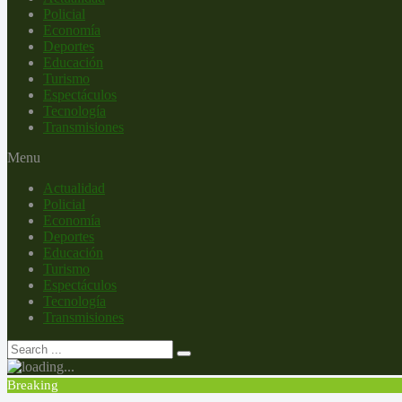
Policial
Economía
Deportes
Educación
Turismo
Espectáculos
Tecnología
Transmisiones
Menu
Actualidad
Policial
Economía
Deportes
Educación
Turismo
Espectáculos
Tecnología
Transmisiones
Breaking