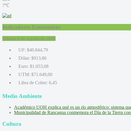
7℃
Indicadores Económicos
Sábado 8 de Agosto de 2026
UF:
$40.844,79
Dólar:
$913,86
Euro:
$1.053,08
UTM:
$71.649,00
Libra de Cobre:
6,45
Medio Ambiente
Académico UOH explica qué es un río atmosférico: sistema que l
Municipalidad de Rancagua conmemora el Día de la Tierra con 
Cultura