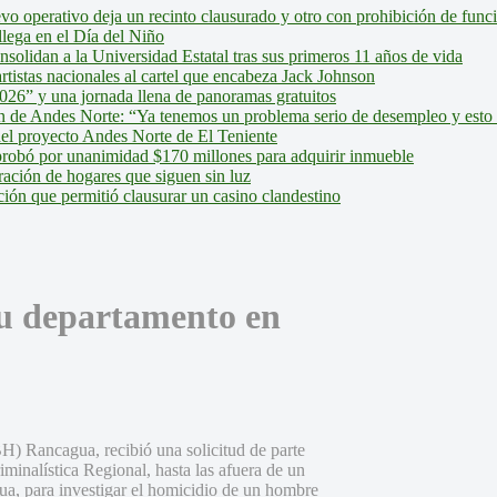
evo operativo deja un recinto clausurado y otro con prohibición de fun
lega en el Día del Niño
olidan a la Universidad Estatal tras sus primeros 11 años de vida
tistas nacionales al cartel que encabeza Jack Johnson
026” y una jornada llena de panoramas gratuitos
ión de Andes Norte: “Ya tenemos un problema serio de desempleo y esto
del proyecto Andes Norte de El Teniente
robó por unanimidad $170 millones para adquirir inmueble
ción de hogares que siguen sin luz
ión que permitió clausurar un casino clandestino
su departamento en
H) Rancagua, recibió una solicitud de parte
riminalística Regional, hasta las afuera de un
a, para investigar el homicidio de un hombre