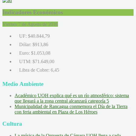
Indicadores Económicos
Viernes 7 de Agosto de 2026
UF:
$40.844,79
Dólar:
$913,86
Euro:
$1.053,08
UTM:
$71.649,00
Libra de Cobre:
6,45
Medio Ambiente
Académico UOH explica qué es un río atmosférico: sistema
que llegará a la zona central alcanzará categoría 5
Municipalidad de Rancagua conmemora el Día de la Tierra
con feria ambiental en Plaza de Los Héroes
Cultura
La música de la Orquesta de Cámara UOH llega a cada