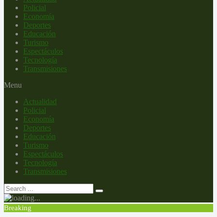
Policial
Economía
Deportes
Educación
Turismo
Espectáculos
Tecnología
Transmisiones
Menu
Actualidad
Policial
Economía
Deportes
Educación
Turismo
Espectáculos
Tecnología
Transmisiones
Breaking