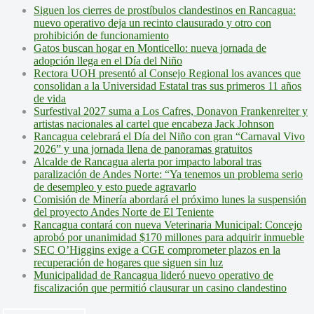
Siguen los cierres de prostíbulos clandestinos en Rancagua:
nuevo operativo deja un recinto clausurado y otro con
prohibición de funcionamiento
Gatos buscan hogar en Monticello: nueva jornada de
adopción llega en el Día del Niño
Rectora UOH presentó al Consejo Regional los avances que
consolidan a la Universidad Estatal tras sus primeros 11 años
de vida
Surfestival 2027 suma a Los Cafres, Donavon Frankenreiter y
artistas nacionales al cartel que encabeza Jack Johnson
Rancagua celebrará el Día del Niño con gran “Carnaval Vivo
2026” y una jornada llena de panoramas gratuitos
Alcalde de Rancagua alerta por impacto laboral tras
paralización de Andes Norte: “Ya tenemos un problema serio
de desempleo y esto puede agravarlo
Comisión de Minería abordará el próximo lunes la suspensión
del proyecto Andes Norte de El Teniente
Rancagua contará con nueva Veterinaria Municipal: Concejo
aprobó por unanimidad $170 millones para adquirir inmueble
SEC O’Higgins exige a CGE comprometer plazos en la
recuperación de hogares que siguen sin luz
Municipalidad de Rancagua lideró nuevo operativo de
fiscalización que permitió clausurar un casino clandestino