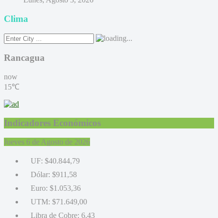
Clima
Rancagua
now
15℃
Indicadores Económicos
Jueves 6 de Agosto de 2026
UF:
$40.844,79
Dólar:
$911,58
Euro:
$1.053,36
UTM:
$71.649,00
Libra de Cobre:
6,43