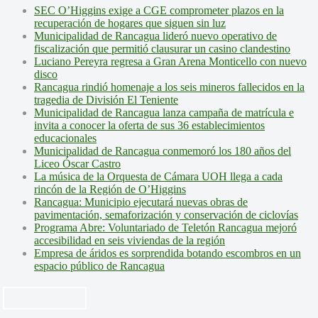
SEC O’Higgins exige a CGE comprometer plazos en la
recuperación de hogares que siguen sin luz
Municipalidad de Rancagua lideró nuevo operativo de
fiscalización que permitió clausurar un casino clandestino
Luciano Pereyra regresa a Gran Arena Monticello con nuevo
disco
Rancagua rindió homenaje a los seis mineros fallecidos en la
tragedia de División El Teniente
Municipalidad de Rancagua lanza campaña de matrícula e
invita a conocer la oferta de sus 36 establecimientos
educacionales
Municipalidad de Rancagua conmemoró los 180 años del
Liceo Óscar Castro
La música de la Orquesta de Cámara UOH llega a cada
rincón de la Región de O’Higgins
Rancagua: Municipio ejecutará nuevas obras de
pavimentación, semaforización y conservación de ciclovías
Programa Abre: Voluntariado de Teletón Rancagua mejoró
accesibilidad en seis viviendas de la región
Empresa de áridos es sorprendida botando escombros en un
espacio público de Rancagua