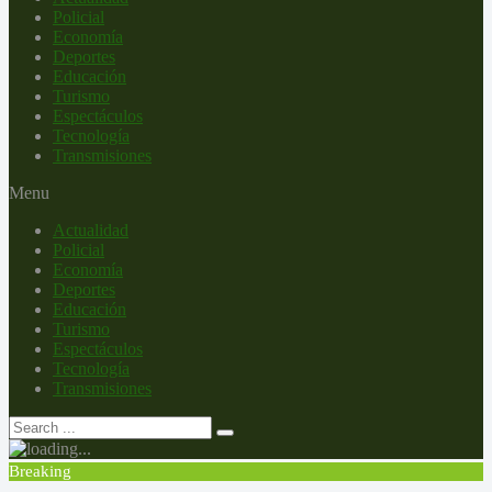
Policial
Economía
Deportes
Educación
Turismo
Espectáculos
Tecnología
Transmisiones
Menu
Actualidad
Policial
Economía
Deportes
Educación
Turismo
Espectáculos
Tecnología
Transmisiones
Breaking