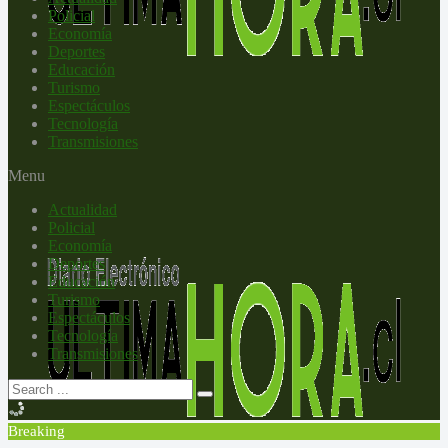
Policial
Economía
Deportes
Educación
Turismo
Espectáculos
Tecnología
Transmisiones
Menu
Actualidad
Policial
Economía
Deportes
Educación
Turismo
Espectáculos
Tecnología
Transmisiones
Breaking