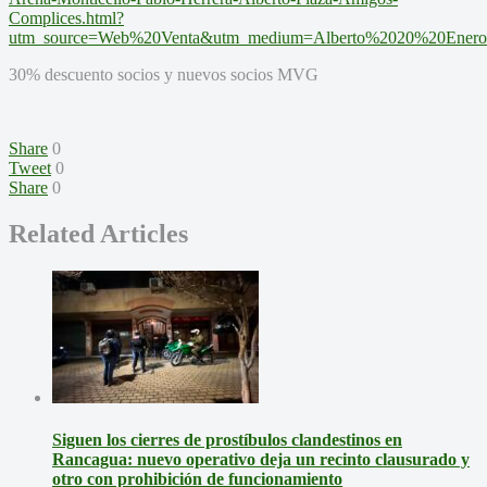
Complices.html?
utm_source=Web%20Venta&utm_medium=Alberto%2020%20Enero
30% descuento socios y nuevos socios MVG
Share
0
Tweet
0
Share
0
Related Articles
Siguen los cierres de prostíbulos clandestinos en
Rancagua: nuevo operativo deja un recinto clausurado y
otro con prohibición de funcionamiento