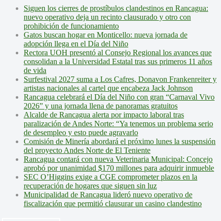
Siguen los cierres de prostíbulos clandestinos en Rancagua:
nuevo operativo deja un recinto clausurado y otro con
prohibición de funcionamiento
Gatos buscan hogar en Monticello: nueva jornada de
adopción llega en el Día del Niño
Rectora UOH presentó al Consejo Regional los avances que
consolidan a la Universidad Estatal tras sus primeros 11 años
de vida
Surfestival 2027 suma a Los Cafres, Donavon Frankenreiter y
artistas nacionales al cartel que encabeza Jack Johnson
Rancagua celebrará el Día del Niño con gran “Carnaval Vivo
2026” y una jornada llena de panoramas gratuitos
Alcalde de Rancagua alerta por impacto laboral tras
paralización de Andes Norte: “Ya tenemos un problema serio
de desempleo y esto puede agravarlo
Comisión de Minería abordará el próximo lunes la suspensión
del proyecto Andes Norte de El Teniente
Rancagua contará con nueva Veterinaria Municipal: Concejo
aprobó por unanimidad $170 millones para adquirir inmueble
SEC O’Higgins exige a CGE comprometer plazos en la
recuperación de hogares que siguen sin luz
Municipalidad de Rancagua lideró nuevo operativo de
fiscalización que permitió clausurar un casino clandestino