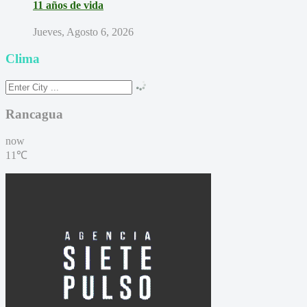
11 años de vida
Jueves, Agosto 6, 2026
Clima
Rancagua
now
11℃