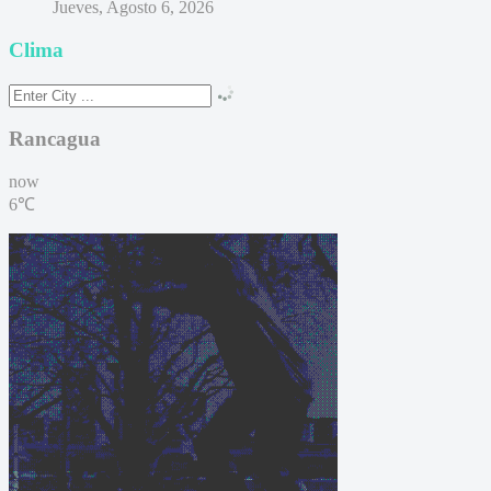
Jueves, Agosto 6, 2026
Clima
Rancagua
now
6℃