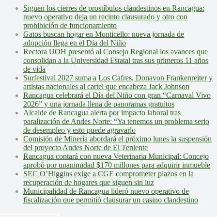
Siguen los cierres de prostíbulos clandestinos en Rancagua:
nuevo operativo deja un recinto clausurado y otro con
prohibición de funcionamiento
Gatos buscan hogar en Monticello: nueva jornada de
adopción llega en el Día del Niño
Rectora UOH presentó al Consejo Regional los avances que
consolidan a la Universidad Estatal tras sus primeros 11 años
de vida
Surfestival 2027 suma a Los Cafres, Donavon Frankenreiter y
artistas nacionales al cartel que encabeza Jack Johnson
Rancagua celebrará el Día del Niño con gran “Carnaval Vivo
2026” y una jornada llena de panoramas gratuitos
Alcalde de Rancagua alerta por impacto laboral tras
paralización de Andes Norte: “Ya tenemos un problema serio
de desempleo y esto puede agravarlo
Comisión de Minería abordará el próximo lunes la suspensión
del proyecto Andes Norte de El Teniente
Rancagua contará con nueva Veterinaria Municipal: Concejo
aprobó por unanimidad $170 millones para adquirir inmueble
SEC O’Higgins exige a CGE comprometer plazos en la
recuperación de hogares que siguen sin luz
Municipalidad de Rancagua lideró nuevo operativo de
fiscalización que permitió clausurar un casino clandestino