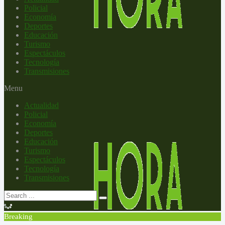
Policial
Economía
Deportes
Educación
Turismo
Espectáculos
Tecnología
Transmisiones
Menu
Actualidad
Policial
Economía
Deportes
Educación
Turismo
Espectáculos
Tecnología
Transmisiones
Breaking