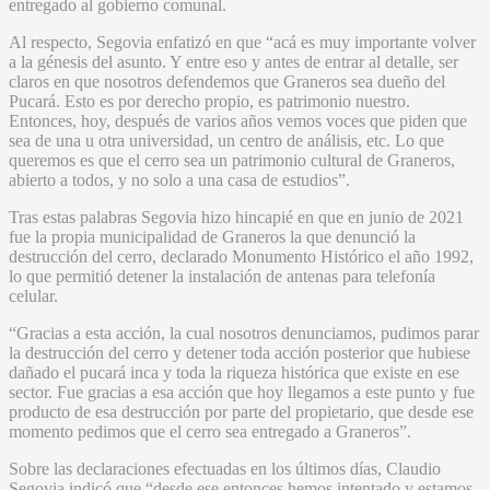
entregado al gobierno comunal.
Al respecto, Segovia enfatizó en que “acá es muy importante volver
a la génesis del asunto. Y entre eso y antes de entrar al detalle, ser
claros en que nosotros defendemos que Graneros sea dueño del
Pucará. Esto es por derecho propio, es patrimonio nuestro.
Entonces, hoy, después de varios años vemos voces que piden que
sea de una u otra universidad, un centro de análisis, etc. Lo que
queremos es que el cerro sea un patrimonio cultural de Graneros,
abierto a todos, y no solo a una casa de estudios”.
Tras estas palabras Segovia hizo hincapié en que en junio de 2021
fue la propia municipalidad de Graneros la que denunció la
destrucción del cerro, declarado Monumento Histórico el año 1992,
lo que permitió detener la instalación de antenas para telefonía
celular.
“Gracias a esta acción, la cual nosotros denunciamos, pudimos parar
la destrucción del cerro y detener toda acción posterior que hubiese
dañado el pucará inca y toda la riqueza histórica que existe en ese
sector. Fue gracias a esa acción que hoy llegamos a este punto y fue
producto de esa destrucción por parte del propietario, que desde ese
momento pedimos que el cerro sea entregado a Graneros”.
Sobre las declaraciones efectuadas en los últimos días, Claudio
Segovia indicó que “desde ese entonces hemos intentado y estamos