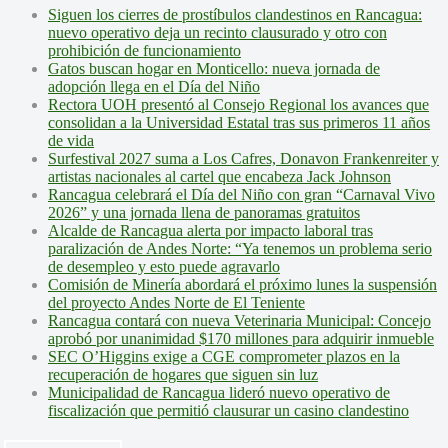
Siguen los cierres de prostíbulos clandestinos en Rancagua:
nuevo operativo deja un recinto clausurado y otro con
prohibición de funcionamiento
Gatos buscan hogar en Monticello: nueva jornada de
adopción llega en el Día del Niño
Rectora UOH presentó al Consejo Regional los avances que
consolidan a la Universidad Estatal tras sus primeros 11 años
de vida
Surfestival 2027 suma a Los Cafres, Donavon Frankenreiter y
artistas nacionales al cartel que encabeza Jack Johnson
Rancagua celebrará el Día del Niño con gran “Carnaval Vivo
2026” y una jornada llena de panoramas gratuitos
Alcalde de Rancagua alerta por impacto laboral tras
paralización de Andes Norte: “Ya tenemos un problema serio
de desempleo y esto puede agravarlo
Comisión de Minería abordará el próximo lunes la suspensión
del proyecto Andes Norte de El Teniente
Rancagua contará con nueva Veterinaria Municipal: Concejo
aprobó por unanimidad $170 millones para adquirir inmueble
SEC O’Higgins exige a CGE comprometer plazos en la
recuperación de hogares que siguen sin luz
Municipalidad de Rancagua lideró nuevo operativo de
fiscalización que permitió clausurar un casino clandestino