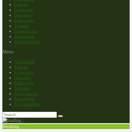
Policial
Economía
Deportes
Educación
Turismo
Espectáculos
Tecnología
Transmisiones
Menu
Actualidad
Policial
Economía
Deportes
Educación
Turismo
Espectáculos
Tecnología
Transmisiones
Breaking