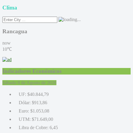
Clima
Rancagua
now
10℃
Indicadores Económicos
Sábado 8 de Agosto de 2026
UF:
$40.844,79
Dólar:
$913,86
Euro:
$1.053,08
UTM:
$71.649,00
Libra de Cobre:
6,45