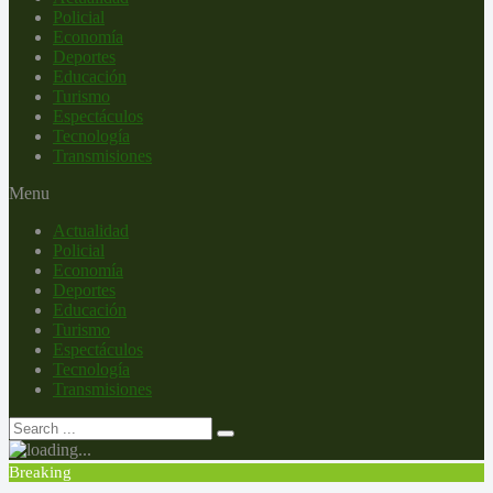
Policial
Economía
Deportes
Educación
Turismo
Espectáculos
Tecnología
Transmisiones
Menu
Actualidad
Policial
Economía
Deportes
Educación
Turismo
Espectáculos
Tecnología
Transmisiones
Breaking