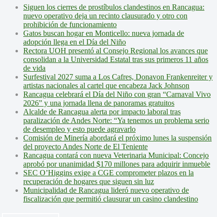
Siguen los cierres de prostíbulos clandestinos en Rancagua:
nuevo operativo deja un recinto clausurado y otro con
prohibición de funcionamiento
Gatos buscan hogar en Monticello: nueva jornada de
adopción llega en el Día del Niño
Rectora UOH presentó al Consejo Regional los avances que
consolidan a la Universidad Estatal tras sus primeros 11 años
de vida
Surfestival 2027 suma a Los Cafres, Donavon Frankenreiter y
artistas nacionales al cartel que encabeza Jack Johnson
Rancagua celebrará el Día del Niño con gran “Carnaval Vivo
2026” y una jornada llena de panoramas gratuitos
Alcalde de Rancagua alerta por impacto laboral tras
paralización de Andes Norte: “Ya tenemos un problema serio
de desempleo y esto puede agravarlo
Comisión de Minería abordará el próximo lunes la suspensión
del proyecto Andes Norte de El Teniente
Rancagua contará con nueva Veterinaria Municipal: Concejo
aprobó por unanimidad $170 millones para adquirir inmueble
SEC O’Higgins exige a CGE comprometer plazos en la
recuperación de hogares que siguen sin luz
Municipalidad de Rancagua lideró nuevo operativo de
fiscalización que permitió clausurar un casino clandestino