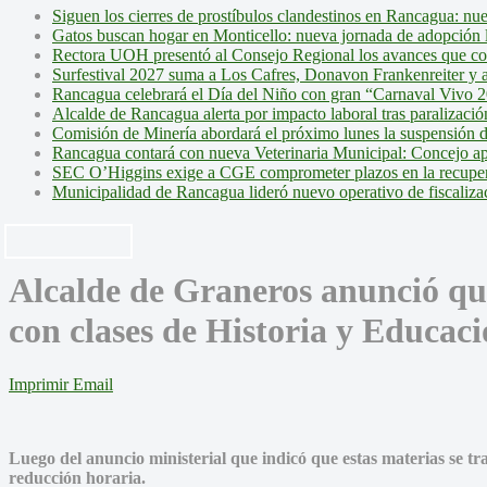
Siguen los cierres de prostíbulos clandestinos en Rancagua: nu
Gatos buscan hogar en Monticello: nueva jornada de adopción l
Rectora UOH presentó al Consejo Regional los avances que cons
Surfestival 2027 suma a Los Cafres, Donavon Frankenreiter y ar
Rancagua celebrará el Día del Niño con gran “Carnaval Vivo 2
Alcalde de Rancagua alerta por impacto laboral tras paralizac
Comisión de Minería abordará el próximo lunes la suspensión 
Rancagua contará con nueva Veterinaria Municipal: Concejo ap
SEC O’Higgins exige a CGE comprometer plazos en la recupera
Municipalidad de Rancagua lideró nuevo operativo de fiscalizac
Alcalde de Graneros anunció qu
con clases de Historia y Educaci
Imprimir
Email
Luego del anuncio ministerial que indicó que estas materias se t
reducción horaria.