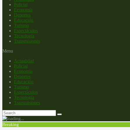
Policial
Economía
Deportes
Educación
Turismo
Espectáculos
Tecnología
Transmisiones
Menu
Actualidad
Policial
Economía
Deportes
Educación
Turismo
Espectáculos
Tecnología
Transmisiones
Breaking