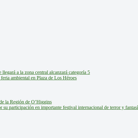
legará a la zona central alcanzará categoría 5
feria ambiental en Plaza de Los Héroes
de la Región de O’Higgins
u participación en importante festival internacional de terror y fantas