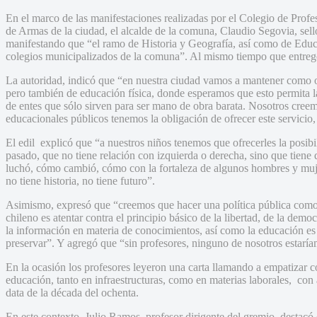
En el marco de las manifestaciones realizadas por el Colegio de Profe
de Armas de la ciudad, el alcalde de la comuna, Claudio Segovia, se
manifestando que “el ramo de Historia y Geografía, así como de Educa
colegios municipalizados de la comuna”. Al mismo tiempo que entreg
La autoridad, indicó que “en nuestra ciudad vamos a mantener como ob
pero también de educación física, donde esperamos que esto permita 
de entes que sólo sirven para ser mano de obra barata. Nosotros cree
educacionales públicos tenemos la obligación de ofrecer este servicio,
El edil explicó que “a nuestros niños tenemos que ofrecerles la posibili
pasado, que no tiene relación con izquierda o derecha, sino que tien
luchó, cómo cambió, cómo con la fortaleza de algunos hombres y mujer
no tiene historia, no tiene futuro”.
Asimismo, expresó que “creemos que hacer una política pública como l
chileno es atentar contra el principio básico de la libertad, de la dem
la información en materia de conocimientos, así como la educación e
preservar”. Y agregó que “sin profesores, ninguno de nosotros estaría
En la ocasión los profesores leyeron una carta llamando a empatizar c
educación, tanto en infraestructuras, como en materias laborales, con
data de la década del ochenta.
En este contexto, Julio Ramos, profesor dirigente del gremio, destacó 