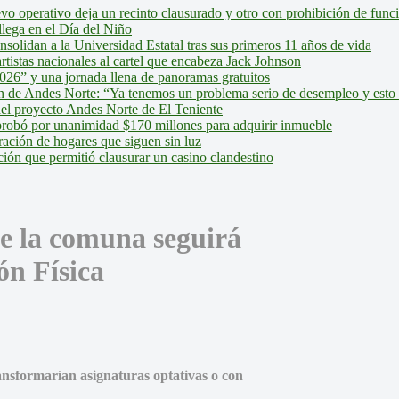
evo operativo deja un recinto clausurado y otro con prohibición de fun
lega en el Día del Niño
olidan a la Universidad Estatal tras sus primeros 11 años de vida
tistas nacionales al cartel que encabeza Jack Johnson
026” y una jornada llena de panoramas gratuitos
ión de Andes Norte: “Ya tenemos un problema serio de desempleo y esto
del proyecto Andes Norte de El Teniente
robó por unanimidad $170 millones para adquirir inmueble
ción de hogares que siguen sin luz
ión que permitió clausurar un casino clandestino
e la comuna seguirá
ón Física
ransformarían asignaturas optativas o con