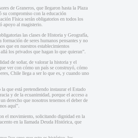
sores de Graneros, que llegaron hasta la Plaza
lló su compromiso con la educación
ción Física serán obligatorios en todos los
ó apoyo al magisterio.
ligatorias las clases de Historia y Geografía,
la formación de seres humanos pensantes y no
mos que en nuestros establecimientos
 allá los privados que hagan lo que quieran”.
dad de soñar, de valorar la historia y el
e que ver con cómo un país se construyó, cómo
es, Chile llega a ser lo que es, y cuando uno
a que está pretendiendo instaurar el Estado
ocracia y de la ecuanimidad, porque el acceso a
s un derecho que nosotros tenemos el deber de
mos aquí”.
on el movimiento, solicitando dignidad en la
 acento en la llamada Deuda Histórica, que
que “yo creo que esto es histórico, los