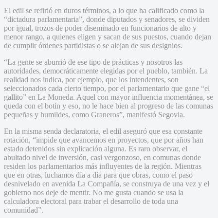
El edil se refirió en duros términos, a lo que ha calificado como la
“dictadura parlamentaria”, donde diputados y senadores, se dividen
por igual, trozos de poder diseminado en funcionarios de alto y
menor rango, a quienes eligen y sacan de sus puestos, cuando dejan
de cumplir órdenes partidistas o se alejan de sus designios.
“La gente se aburrió de ese tipo de prácticas y nosotros las
autoridades, democráticamente elegidas por el pueblo, también. La
realidad nos indica, por ejemplo, que los intendentes, son
seleccionados cada cierto tiempo, por el parlamentario que gane “el
gallito” en La Moneda. Aquel con mayor influencia momentánea, se
queda con el botín y eso, no le hace bien al progreso de las comunas
pequeñas y humildes, como Graneros”, manifestó Segovia.
En la misma senda declaratoria, el edil aseguró que esa constante
rotación, “impide que avancemos en proyectos, que por años han
estado detenidos sin explicación alguna. Es raro observar, el
abultado nivel de inversión, casi vergonzoso, en comunas donde
residen los parlamentarios más influyentes de la región. Mientras
que en otras, luchamos día a día para que obras, como el paso
desnivelado en avenida La Compañía, se construya de una vez y el
gobierno nos deje de mentir. No me gusta cuando se usa la
calculadora electoral para trabar el desarrollo de toda una
comunidad”.