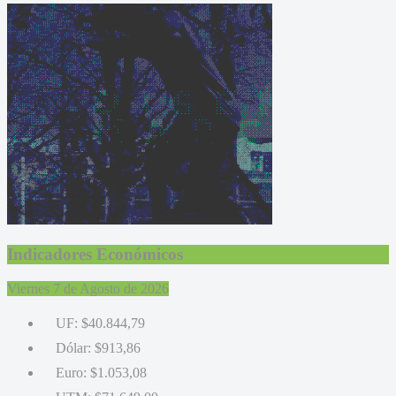
Indicadores Económicos
Viernes 7 de Agosto de 2026
UF:
$40.844,79
Dólar:
$913,86
Euro:
$1.053,08