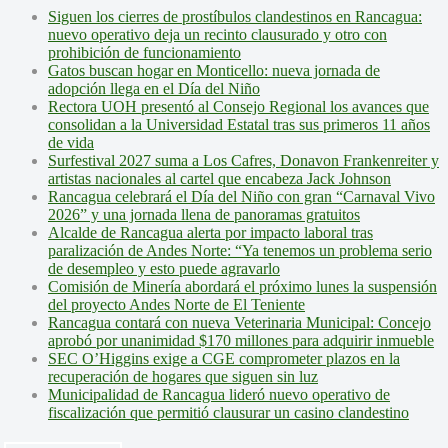
Siguen los cierres de prostíbulos clandestinos en Rancagua:
nuevo operativo deja un recinto clausurado y otro con
prohibición de funcionamiento
Gatos buscan hogar en Monticello: nueva jornada de
adopción llega en el Día del Niño
Rectora UOH presentó al Consejo Regional los avances que
consolidan a la Universidad Estatal tras sus primeros 11 años
de vida
Surfestival 2027 suma a Los Cafres, Donavon Frankenreiter y
artistas nacionales al cartel que encabeza Jack Johnson
Rancagua celebrará el Día del Niño con gran “Carnaval Vivo
2026” y una jornada llena de panoramas gratuitos
Alcalde de Rancagua alerta por impacto laboral tras
paralización de Andes Norte: “Ya tenemos un problema serio
de desempleo y esto puede agravarlo
Comisión de Minería abordará el próximo lunes la suspensión
del proyecto Andes Norte de El Teniente
Rancagua contará con nueva Veterinaria Municipal: Concejo
aprobó por unanimidad $170 millones para adquirir inmueble
SEC O’Higgins exige a CGE comprometer plazos en la
recuperación de hogares que siguen sin luz
Municipalidad de Rancagua lideró nuevo operativo de
fiscalización que permitió clausurar un casino clandestino