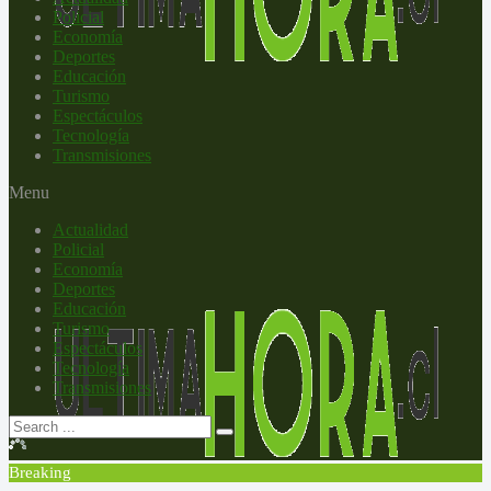
Policial
Economía
Deportes
Educación
Turismo
Espectáculos
Tecnología
Transmisiones
Menu
Actualidad
Policial
Economía
Deportes
Educación
Turismo
Espectáculos
Tecnología
Transmisiones
Breaking