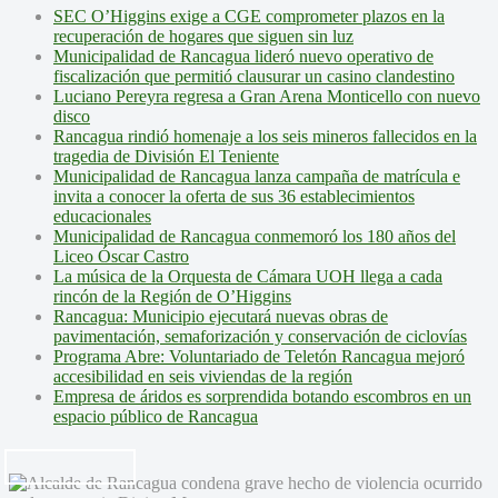
SEC O’Higgins exige a CGE comprometer plazos en la
recuperación de hogares que siguen sin luz
Municipalidad de Rancagua lideró nuevo operativo de
fiscalización que permitió clausurar un casino clandestino
Luciano Pereyra regresa a Gran Arena Monticello con nuevo
disco
Rancagua rindió homenaje a los seis mineros fallecidos en la
tragedia de División El Teniente
Municipalidad de Rancagua lanza campaña de matrícula e
invita a conocer la oferta de sus 36 establecimientos
educacionales
Municipalidad de Rancagua conmemoró los 180 años del
Liceo Óscar Castro
La música de la Orquesta de Cámara UOH llega a cada
rincón de la Región de O’Higgins
Rancagua: Municipio ejecutará nuevas obras de
pavimentación, semaforización y conservación de ciclovías
Programa Abre: Voluntariado de Teletón Rancagua mejoró
accesibilidad en seis viviendas de la región
Empresa de áridos es sorprendida botando escombros en un
espacio público de Rancagua