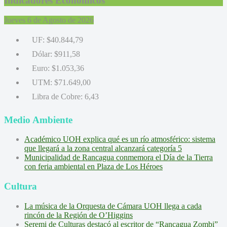
Indicadores Económicos
Jueves 6 de Agosto de 2026
UF:
$40.844,79
Dólar:
$911,58
Euro:
$1.053,36
UTM:
$71.649,00
Libra de Cobre:
6,43
Medio Ambiente
Académico UOH explica qué es un río atmosférico: sistema
que llegará a la zona central alcanzará categoría 5
Municipalidad de Rancagua conmemora el Día de la Tierra
con feria ambiental en Plaza de Los Héroes
Cultura
La música de la Orquesta de Cámara UOH llega a cada
rincón de la Región de O’Higgins
Seremi de Culturas destacó al escritor de “Rancagua Zombi”