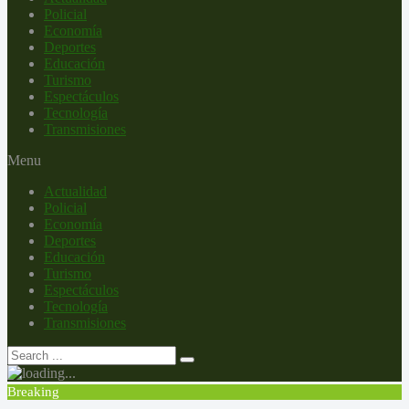
Policial
Economía
Deportes
Educación
Turismo
Espectáculos
Tecnología
Transmisiones
Menu
Actualidad
Policial
Economía
Deportes
Educación
Turismo
Espectáculos
Tecnología
Transmisiones
Breaking