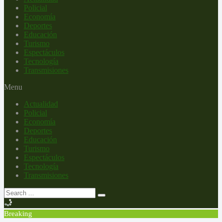
Policial
Economía
Deportes
Educación
Turismo
Espectáculos
Tecnología
Transmisiones
Menu
Actualidad
Policial
Economía
Deportes
Educación
Turismo
Espectáculos
Tecnología
Transmisiones
Breaking