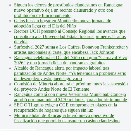
Siguen los cierres de prostíbulos clandestinos en Rancagua:
nuevo operativo deja un recinto clausurado y otro con
prohibición de funcionamiento
Gatos buscan hogar en Monticello: nueva jornada de
adopción llega en el Día del Niño
Rectora UOH presentó al Consejo Regional los avances que
consolidan a la Universidad Estatal tras sus primeros 11 años
de vida
Surfestival 2027 suma a Los Cafres, Donavon Frankenreiter y
artistas nacionales al cartel que encabeza Jack Johnson
Rancagua celebrará el Día del Niño con gran “Carnaval Vivo
2026” y una jornada llena de panoramas gratuitos
Alcalde de Rancagua alerta por impacto laboral tras
paralización de Andes Norte: “Ya tenemos un problema serio
de desempleo y esto puede agravarlo
Comisión de Minería abordará el próximo lunes la suspensión
del proyecto Andes Norte de El Teniente
Rancagua contará con nueva Veterinaria Municipal: Concejo
aprobó por unanimidad $170 millones para adquirir inmueble
SEC O’Higgins exige a CGE comprometer plazos en la
recuperación de hogares que siguen sin luz
Municipalidad de Rancagua lideró nuevo operativo de
fiscalización que permitió clausurar un casino clandestino