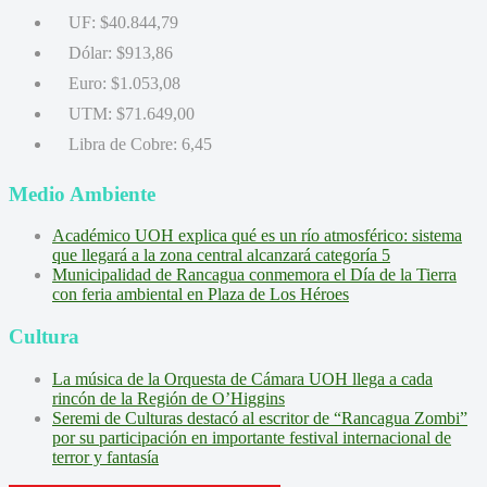
UF:
$40.844,79
Dólar:
$913,86
Euro:
$1.053,08
UTM:
$71.649,00
Libra de Cobre:
6,45
Medio Ambiente
Académico UOH explica qué es un río atmosférico: sistema
que llegará a la zona central alcanzará categoría 5
Municipalidad de Rancagua conmemora el Día de la Tierra
con feria ambiental en Plaza de Los Héroes
Cultura
La música de la Orquesta de Cámara UOH llega a cada
rincón de la Región de O’Higgins
Seremi de Culturas destacó al escritor de “Rancagua Zombi”
por su participación en importante festival internacional de
terror y fantasía