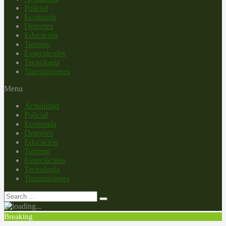
Policial
Economía
Deportes
Educación
Turismo
Espectáculos
Tecnología
Transmisiones
Menu
Actualidad
Policial
Economía
Deportes
Educación
Turismo
Espectáculos
Tecnología
Transmisiones
Breaking