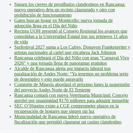
Siguen los cierres de prostíbulos clandestinos en Rancagua:
nuevo operativo deja un recinto clausurado y otro con
prohibición de funcionamiento
Gatos buscan hogar en Monticello: nueva jornada de
adopción llega en el Día del Niño
Rectora UOH presentó al Consejo Regional los avances que
consolidan a la Universidad Estatal tras sus primeros 11 años
de vida
Surfestival 2027 suma a Los Cafres, Donavon Frankenreiter y
artistas nacionales al cartel que encabeza Jack Johnson
Rancagua celebrará el Día del Niño con gran “Carnaval Vivo
2026” y una jornada llena de panoramas gratuitos
Alcalde de Rancagua alerta por impacto laboral tras
paralización de Andes Norte: “Ya tenemos un problema serio
de desempleo y esto puede agravarlo
Comisión de Minería abordará el próximo lunes la suspensión
del proyecto Andes Norte de El Teniente
Rancagua contará con nueva Veterinaria Municipal: Concejo
aprobó por unanimidad $170 millones para adquirir inmueble
SEC O’Higgins exige a CGE comprometer plazos en la
recuperación de hogares que siguen sin luz
Municipalidad de Rancagua lideró nuevo operativo de
fiscalización que permitió clausurar un casino clandestino