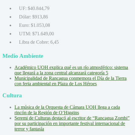
UF:
$40.844,79
Dólar:
$913,86
Euro:
$1.053,08
UTM:
$71.649,00
Libra de Cobre:
6,45
Medio Ambiente
Académico UOH explica qué es un río atmosférico: sistema
que llegará a la zona central alcanzará categoría 5
Municipalidad de Rancagua conmemora el Día de la Tierra
con feria ambiental en Plaza de Los Héroes
Cultura
La música de la Orquesta de Cámara UOH llega a cada
rincón de la Región de O’Higgins
Seremi de Culturas destacó al escritor de “Rancagua Zombi”
por su participación en importante festival internacional de
terror y fantasía