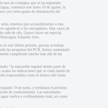
la tasa de contagios que se ha registrado
cagua, comienza este lunes 10 de agosto, la
pero con cierto grado de disminución del
atrás, tenemos que acostumbrarnos a esta
iero agradecer a los rancagüinos. Hay casos de
 salir de ella. Quiero hacer un especial
de Rancagua, Eduardo Soto.
on en este último período, gracias al trabajo
ciendo las pesquisas del PCR, hemos aumentado
camente cumpliendo mucho más allá de las
mado: “la mascarilla seguirá siendo parte de
 acatar las indicaciones que se están dando de
iendo responsables como lo hemos sido hasta
l pasado 19 de junio, y terminará el próximo
tuación de confinamiento. Las autoridades
cagua vuelva a confinamiento total, así como