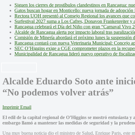
Siguen los cierres de prostíbulos clandestinos en Rancagua: nu
Gatos buscan hogar en Monticello: nueva jornada de adopción l
Rectora UOH presentó al Consejo Regional los avances que cons
Surfestival 2027 suma a Los Cafres, Donavon Frankenreiter y ar
Rancagua celebrará el Día del Niño con gran “Carnaval Vivo 2
Alcalde de Rancagua alerta por impacto laboral tras paralizac
Comisión de Minería abordará el próximo lunes la suspensión 
Rancagua contará con nueva Veterinaria Municipal: Concejo ap
SEC O’Higgins exige a CGE comprometer plazos en la recupera
Municipalidad de Rancagua lideró nuevo operativo de fiscalizac
Alcalde Eduardo Soto ante inicio
“No podemos volver atrás”
Imprimir
Email
El edil de la capital regional de O’Higgins se mostró entusiasta y
embargo llamó a mantener las medidas de seguridad y la prudenc
Una muy buena noticia dio el ministro de Salud, Enrique Paris, este m