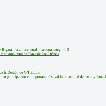
legará a la zona central alcanzará categoría 5
feria ambiental en Plaza de Los Héroes
de la Región de O’Higgins
u participación en importante festival internacional de terror y fantas