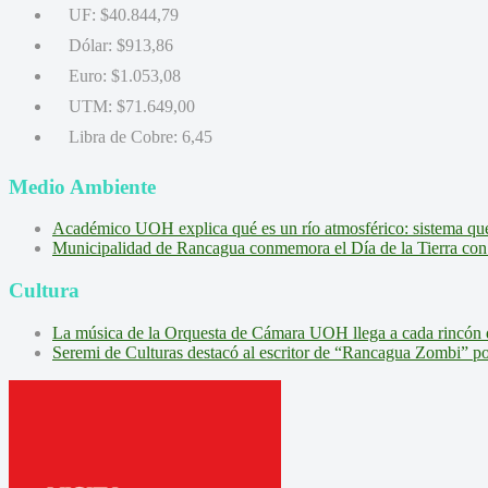
UF:
$40.844,79
Dólar:
$913,86
Euro:
$1.053,08
UTM:
$71.649,00
Libra de Cobre:
6,45
Medio Ambiente
Académico UOH explica qué es un río atmosférico: sistema que l
Municipalidad de Rancagua conmemora el Día de la Tierra con 
Cultura
La música de la Orquesta de Cámara UOH llega a cada rincón 
Seremi de Culturas destacó al escritor de “Rancagua Zombi” por s