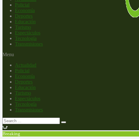
Policial
Economía
Deportes
Educación
Turismo
Espectáculos
Tecnología
Transmisiones
Menu
Actualidad
Policial
Economía
Deportes
Educación
Turismo
Espectáculos
Tecnología
Transmisiones
Breaking