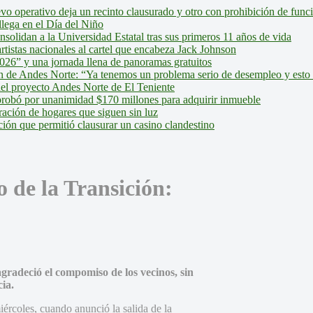
evo operativo deja un recinto clausurado y otro con prohibición de fun
lega en el Día del Niño
olidan a la Universidad Estatal tras sus primeros 11 años de vida
tistas nacionales al cartel que encabeza Jack Johnson
026” y una jornada llena de panoramas gratuitos
ión de Andes Norte: “Ya tenemos un problema serio de desempleo y esto
del proyecto Andes Norte de El Teniente
robó por unanimidad $170 millones para adquirir inmueble
ción de hogares que siguen sin luz
ión que permitió clausurar un casino clandestino
 de la Transición:
 agradeció el compomiso de los vecinos, sin
ia.
iércoles, cuando anunció la salida de la