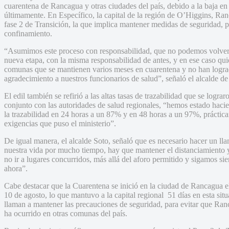
cuarentena de Rancagua y otras ciudades del país, debido a la baja en 
últimamente. En Específico, la capital de la región de O’Higgins, Ran
fase 2 de Transición, la que implica mantener medidas de seguridad, 
confinamiento.
“Asumimos este proceso con responsabilidad, que no podemos volver 
nueva etapa, con la misma responsabilidad de antes, y en ese caso qu
comunas que se mantienen varios meses en cuarentena y no han logrado
agradecimiento a nuestros funcionarios de salud”, señaló el alcalde 
El edil también se refirió a las altas tasas de trazabilidad que se lograr
conjunto con las autoridades de salud regionales, “hemos estado ha
la trazabilidad en 24 horas a un 87% y en 48 horas a un 97%, prácti
exigencias que puso el ministerio”.
De igual manera, el alcalde Soto, señaló que es necesario hacer un lla
nuestra vida por mucho tiempo, hay que mantener el distanciamiento y
no ir a lugares concurridos, más allá del aforo permitido y sigamos s
ahora”.
Cabe destacar que la Cuarentena se inició en la ciudad de Rancagua e
10 de agosto, lo que mantuvo a la capital regional 51 días en esta si
llaman a mantener las precauciones de seguridad, para evitar que Ran
ha ocurrido en otras comunas del país.