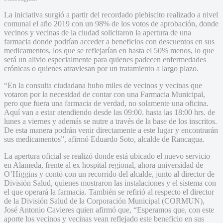
La iniciativa surgió a partir del recordado plebiscito realizado a nivel
comunal el año 2019 con un 98% de los votos de aprobación, donde
vecinos y vecinas de la ciudad solicitaron la apertura de una
farmacia donde podrían acceder a beneficios con descuentos en sus
medicamentos, los que se reflejarían en hasta el 50% menos, lo que
será un alivio especialmente para quienes padecen enfermedades
crónicas o quienes atraviesan por un tratamiento a largo plazo.
“En la consulta ciudadana hubo miles de vecinos y vecinas que
votaron por la necesidad de contar con una Farmacia Municipal,
pero que fuera una farmacia de verdad, no solamente una oficina.
Aquí van a estar atendiendo desde las 09:00. hasta las 18:00 hrs. de
lunes a viernes y además se nutre a través de la base de los inscritos.
De esta manera podrán venir directamente a este lugar y encontrarán
sus medicamentos”, afirmó Eduardo Soto, alcalde de Rancagua.
La apertura oficial se realizó donde está ubicado el nuevo servicio
en Alameda, frente al ex hospital regional, ahora universidad de
O’Higgins y contó con un recorrido del alcalde, junto al director de
División Salud, quienes mostraron las instalaciones y el sistema con
el que operará la farmacia. También se refirió al respecto el director
de la División Salud de la Corporación Municipal (CORMUN),
José Antonio Cavieres quien afirmó que, “Esperamos que, con este
aporte los vecinos y vecinas vean reflejado este beneficio en sus