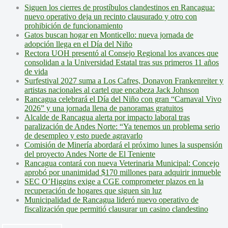
Siguen los cierres de prostíbulos clandestinos en Rancagua:
nuevo operativo deja un recinto clausurado y otro con
prohibición de funcionamiento
Gatos buscan hogar en Monticello: nueva jornada de
adopción llega en el Día del Niño
Rectora UOH presentó al Consejo Regional los avances que
consolidan a la Universidad Estatal tras sus primeros 11 años
de vida
Surfestival 2027 suma a Los Cafres, Donavon Frankenreiter y
artistas nacionales al cartel que encabeza Jack Johnson
Rancagua celebrará el Día del Niño con gran “Carnaval Vivo
2026” y una jornada llena de panoramas gratuitos
Alcalde de Rancagua alerta por impacto laboral tras
paralización de Andes Norte: “Ya tenemos un problema serio
de desempleo y esto puede agravarlo
Comisión de Minería abordará el próximo lunes la suspensión
del proyecto Andes Norte de El Teniente
Rancagua contará con nueva Veterinaria Municipal: Concejo
aprobó por unanimidad $170 millones para adquirir inmueble
SEC O’Higgins exige a CGE comprometer plazos en la
recuperación de hogares que siguen sin luz
Municipalidad de Rancagua lideró nuevo operativo de
fiscalización que permitió clausurar un casino clandestino