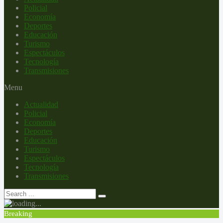
Policial
Economía
Deportes
Educación
Turismo
Espectáculos
Tecnología
Transmisiones
Menu
Actualidad
Policial
Economía
Deportes
Educación
Turismo
Espectáculos
Tecnología
Transmisiones
Breaking