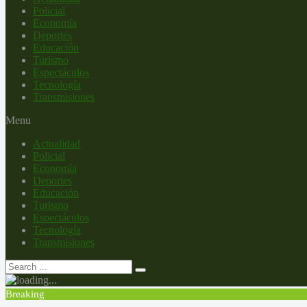
Policial
Economía
Deportes
Educación
Turismo
Espectáculos
Tecnología
Transmisiones
Menu
Actualidad
Policial
Economía
Deportes
Educación
Turismo
Espectáculos
Tecnología
Transmisiones
Breaking