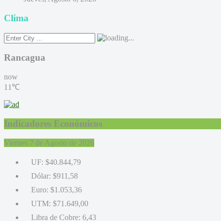
Clima
Rancagua
now
11℃
Indicadores Económicos
Viernes 7 de Agosto de 2026
UF:
$40.844,79
Dólar:
$911,58
Euro:
$1.053,36
UTM:
$71.649,00
Libra de Cobre:
6,43