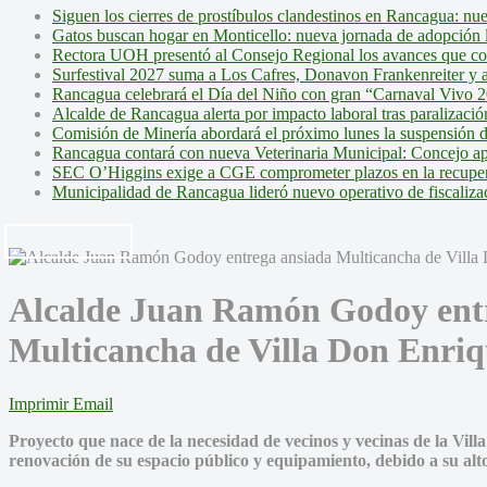
Siguen los cierres de prostíbulos clandestinos en Rancagua: nu
Gatos buscan hogar en Monticello: nueva jornada de adopción l
Rectora UOH presentó al Consejo Regional los avances que cons
Surfestival 2027 suma a Los Cafres, Donavon Frankenreiter y ar
Rancagua celebrará el Día del Niño con gran “Carnaval Vivo 2
Alcalde de Rancagua alerta por impacto laboral tras paralizac
Comisión de Minería abordará el próximo lunes la suspensión 
Rancagua contará con nueva Veterinaria Municipal: Concejo ap
SEC O’Higgins exige a CGE comprometer plazos en la recupera
Municipalidad de Rancagua lideró nuevo operativo de fiscalizac
Alcalde Juan Ramón Godoy ent
Multicancha de Villa Don Enriq
Imprimir
Email
Proyecto que nace de la necesidad de vecinos y vecinas de la Vil
renovación de su espacio público y equipamiento, debido a su alto