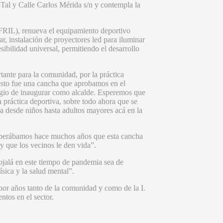
-Tal y Calle Carlos Mérida s/n y contempla la
(FRIL), renueva el equipamiento deportivo
r, instalación de proyectores led para iluminar
ibilidad universal, permitiendo el desarrollo
nte para la comunidad, por la práctica
esto fue una cancha que aprobamos en el
legio de inaugurar como alcalde. Esperemos que
 práctica deportiva, sobre todo ahora que se
a desde niños hasta adultos mayores acá en la
esperábamos hace muchos años que esta cancha
y que los vecinos le den vida”.
jalá en este tiempo de pandemia sea de
ísica y la salud mental”.
por años tanto de la comunidad y como de la I.
ntos en el sector.