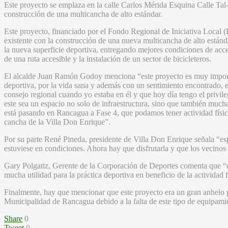
Este proyecto se emplaza en la calle Carlos Mérida Esquina Calle Tal
construcción de una multicancha de alto estándar.
Este proyecto, financiado por el Fondo Regional de Iniciativa Local 
existente con la construcción de una nueva multicancha de alto estánda
la nueva superficie deportiva, entregando mejores condiciones de acces
de una ruta accesible y la instalación de un sector de bicicleteros.
El alcalde Juan Ramón Godoy menciona “este proyecto es muy importa
deportiva, por la vida sana y además con un sentimiento encontrado, 
consejo regional cuando yo estaba en él y que hoy día tengo el privi
este sea un espacio no solo de infraestructura, sino que también mucha
está pasando en Rancagua a Fase 4, que podamos tener actividad físic
cancha de la Villa Don Enrique”.
Por su parte René Pineda, presidente de Villa Don Enrique señala “
estuviese en condiciones. Ahora hay que disfrutarla y que los vecinos 
Gary Polgatiz, Gerente de la Corporación de Deportes comenta que “o
mucha utilidad para la práctica deportiva en beneficio de la actividad f
Finalmente, hay que mencionar que este proyecto era un gran anhelo 
Municipalidad de Rancagua debido a la falta de este tipo de equipamie
Share
0
Tweet
0