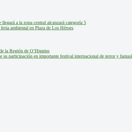
legará a la zona central alcanzará categoría 5
feria ambiental en Plaza de Los Héroes
de la Región de O’Higgins
u participación en importante festival internacional de terror y fantas