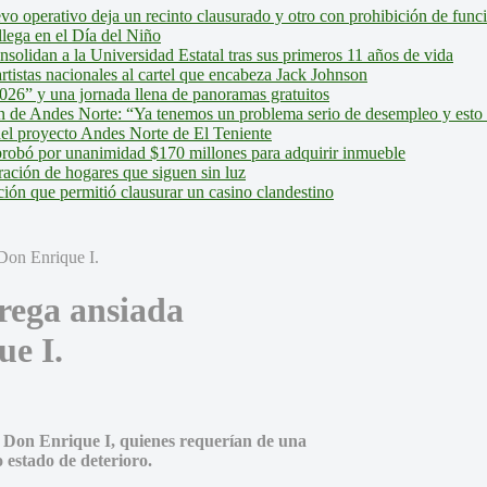
evo operativo deja un recinto clausurado y otro con prohibición de fun
lega en el Día del Niño
olidan a la Universidad Estatal tras sus primeros 11 años de vida
tistas nacionales al cartel que encabeza Jack Johnson
026” y una jornada llena de panoramas gratuitos
ión de Andes Norte: “Ya tenemos un problema serio de desempleo y esto
del proyecto Andes Norte de El Teniente
robó por unanimidad $170 millones para adquirir inmueble
ción de hogares que siguen sin luz
ión que permitió clausurar un casino clandestino
rega ansiada
ue I.
la Don Enrique I, quienes requerían de una
 estado de deterioro.