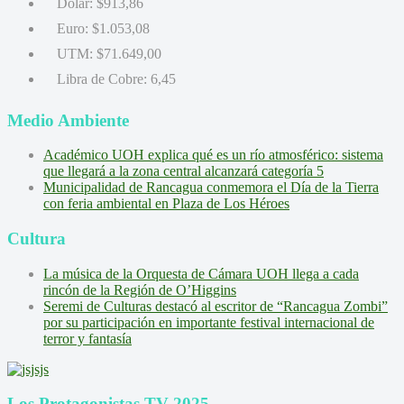
Dólar:
$913,86
Euro:
$1.053,08
UTM:
$71.649,00
Libra de Cobre:
6,45
Medio Ambiente
Académico UOH explica qué es un río atmosférico: sistema
que llegará a la zona central alcanzará categoría 5
Municipalidad de Rancagua conmemora el Día de la Tierra
con feria ambiental en Plaza de Los Héroes
Cultura
La música de la Orquesta de Cámara UOH llega a cada
rincón de la Región de O’Higgins
Seremi de Culturas destacó al escritor de “Rancagua Zombi”
por su participación en importante festival internacional de
terror y fantasía
Los Protagonistas TV 2025