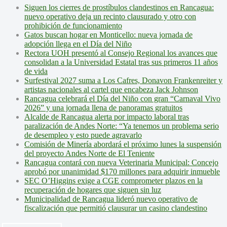
Siguen los cierres de prostíbulos clandestinos en Rancagua:
nuevo operativo deja un recinto clausurado y otro con
prohibición de funcionamiento
Gatos buscan hogar en Monticello: nueva jornada de
adopción llega en el Día del Niño
Rectora UOH presentó al Consejo Regional los avances que
consolidan a la Universidad Estatal tras sus primeros 11 años
de vida
Surfestival 2027 suma a Los Cafres, Donavon Frankenreiter y
artistas nacionales al cartel que encabeza Jack Johnson
Rancagua celebrará el Día del Niño con gran “Carnaval Vivo
2026” y una jornada llena de panoramas gratuitos
Alcalde de Rancagua alerta por impacto laboral tras
paralización de Andes Norte: “Ya tenemos un problema serio
de desempleo y esto puede agravarlo
Comisión de Minería abordará el próximo lunes la suspensión
del proyecto Andes Norte de El Teniente
Rancagua contará con nueva Veterinaria Municipal: Concejo
aprobó por unanimidad $170 millones para adquirir inmueble
SEC O’Higgins exige a CGE comprometer plazos en la
recuperación de hogares que siguen sin luz
Municipalidad de Rancagua lideró nuevo operativo de
fiscalización que permitió clausurar un casino clandestino