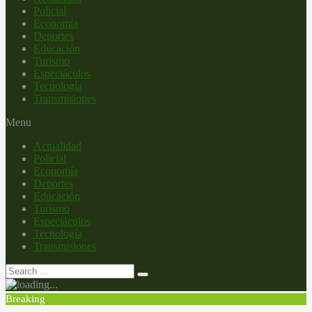
Policial
Economía
Deportes
Educación
Turismo
Espectáculos
Tecnología
Transmisiones
Menu
Actualidad
Policial
Economía
Deportes
Educación
Turismo
Espectáculos
Tecnología
Transmisiones
Breaking