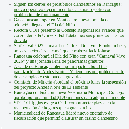
Siguen los cierres de prostíbulos clandestinos en Rancagua:
nuevo operativo deja un recinto clausurado y otro con
prohibición de funcionamiento
Gatos buscan hogar en Monticello: nueva jornada de
adopción llega en el Día del Niño
Rectora UOH presentó al Consejo Regional los avances que
consolidan a la Universidad Estatal tras sus primeros 11 años
de vida
Surfestival 2027 suma a Los Cafres, Donavon Frankenreiter y
artistas nacionales al cartel que encabeza Jack Johnson
Rancagua celebrará el Día del Niño con gran “Carnaval Vivo
2026” y una jornada llena de panoramas gratuitos
Alcalde de Rancagua alerta por impacto laboral tras
paralización de Andes Norte: “Ya tenemos un problema serio
de desempleo y esto puede agravarlo
Comisión de Minería abordará el próximo lunes la suspensión
del proyecto Andes Norte de El Teniente
Rancagua contará con nueva Veterinaria Municipal: Concejo
aprobó por unanimidad $170 millones para adquirir inmueble
SEC O’Higgins exige a CGE comprometer plazos en la
recuperación de hogares que siguen sin luz
Municipalidad de Rancagua lideró nuevo operativo de
fiscalización que permitió clausurar un casino clandestino