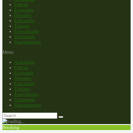
Policial
Economía
Deportes
Educación
Turismo
Espectáculos
Tecnología
Transmisiones
Menu
Actualidad
Policial
Economía
Deportes
Educación
Turismo
Espectáculos
Tecnología
Transmisiones
Breaking