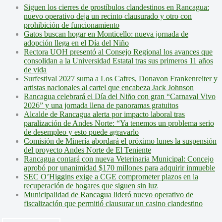
Siguen los cierres de prostíbulos clandestinos en Rancagua:
nuevo operativo deja un recinto clausurado y otro con
prohibición de funcionamiento
Gatos buscan hogar en Monticello: nueva jornada de
adopción llega en el Día del Niño
Rectora UOH presentó al Consejo Regional los avances que
consolidan a la Universidad Estatal tras sus primeros 11 años
de vida
Surfestival 2027 suma a Los Cafres, Donavon Frankenreiter y
artistas nacionales al cartel que encabeza Jack Johnson
Rancagua celebrará el Día del Niño con gran “Carnaval Vivo
2026” y una jornada llena de panoramas gratuitos
Alcalde de Rancagua alerta por impacto laboral tras
paralización de Andes Norte: “Ya tenemos un problema serio
de desempleo y esto puede agravarlo
Comisión de Minería abordará el próximo lunes la suspensión
del proyecto Andes Norte de El Teniente
Rancagua contará con nueva Veterinaria Municipal: Concejo
aprobó por unanimidad $170 millones para adquirir inmueble
SEC O’Higgins exige a CGE comprometer plazos en la
recuperación de hogares que siguen sin luz
Municipalidad de Rancagua lideró nuevo operativo de
fiscalización que permitió clausurar un casino clandestino