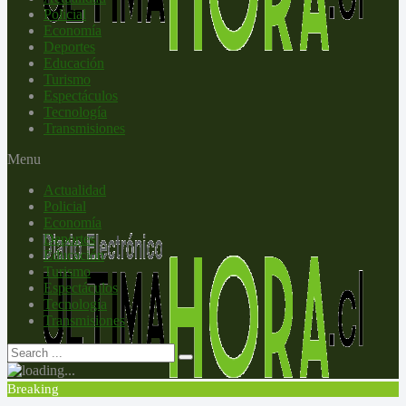
Policial
Economía
Deportes
Educación
Turismo
Espectáculos
Tecnología
Transmisiones
Menu
Actualidad
Policial
Economía
Deportes
Educación
Turismo
Espectáculos
Tecnología
Transmisiones
Breaking