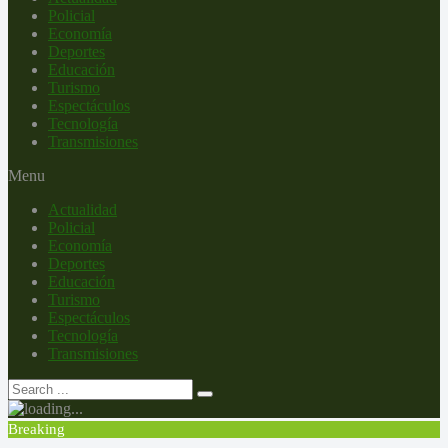
Policial
Economía
Deportes
Educación
Turismo
Espectáculos
Tecnología
Transmisiones
Menu
Actualidad
Policial
Economía
Deportes
Educación
Turismo
Espectáculos
Tecnología
Transmisiones
Breaking