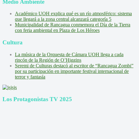
Medio Ambiente
Académico UOH explica qué es un río atmosférico: sistema
que llegará a la zona central alcanzará categoría 5
Municipalidad de Rancagua conmemora el Día de la Tierra
con feria ambiental en Plaza de Los Héroes
Cultura
La música de la Orquesta de Cámara UOH llega a cada
rincón de la Región de O’Higgins
Seremi de Culturas destacó al escritor de “Rancagua Zombi”
por su participación en importante festival internacional de
terror y fantasía
Los Protagonistas TV 2025