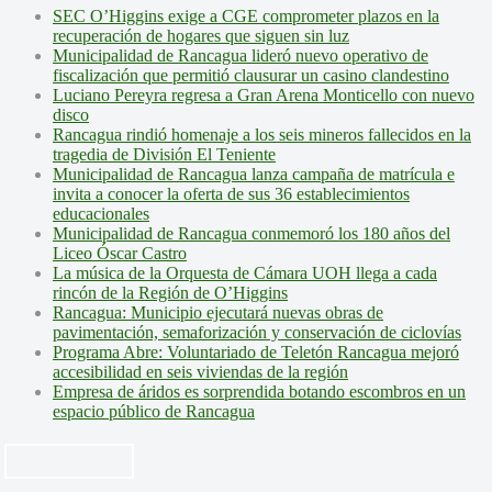
SEC O’Higgins exige a CGE comprometer plazos en la
recuperación de hogares que siguen sin luz
Municipalidad de Rancagua lideró nuevo operativo de
fiscalización que permitió clausurar un casino clandestino
Luciano Pereyra regresa a Gran Arena Monticello con nuevo
disco
Rancagua rindió homenaje a los seis mineros fallecidos en la
tragedia de División El Teniente
Municipalidad de Rancagua lanza campaña de matrícula e
invita a conocer la oferta de sus 36 establecimientos
educacionales
Municipalidad de Rancagua conmemoró los 180 años del
Liceo Óscar Castro
La música de la Orquesta de Cámara UOH llega a cada
rincón de la Región de O’Higgins
Rancagua: Municipio ejecutará nuevas obras de
pavimentación, semaforización y conservación de ciclovías
Programa Abre: Voluntariado de Teletón Rancagua mejoró
accesibilidad en seis viviendas de la región
Empresa de áridos es sorprendida botando escombros en un
espacio público de Rancagua