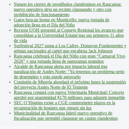
Siguen los cierres de prostíbulos clandestinos en Rancagua:
nuevo operativo deja un recinto clausurado y otro con
prohibición de funcionamiento
Gatos buscan hogar en Monticello: nueva jornada de
adopción llega en el Día del Niño
Rectora UOH presentó al Consejo Regional los avances que
consolidan a la Universidad Estatal tras sus primeros 11 años
de vida
Surfestival 2027 suma a Los Cafres, Donavon Frankenreiter y
artistas nacionales al cartel que encabeza Jack Johnson
Rancagua celebrará el Día del Niño con gran “Carnaval Vivo
2026” y una jornada llena de panoramas gratuitos
Alcalde de Rancagua alerta por impacto laboral tras
paralización de Andes Norte: “Ya tenemos un problema serio
de desempleo y esto puede agravarlo
Comisión de Minería abordará el próximo lunes la suspensión
del proyecto Andes Norte de El Teniente
Rancagua contará con nueva Veterinaria Municipal: Concejo
aprobó por unanimidad $170 millones para adquirir inmueble
SEC O’Higgins exige a CGE comprometer plazos en la
recuperación de hogares que siguen sin luz
Municipalidad de Rancagua lideró nuevo operativo de
fiscalización que permitió clausurar un casino clandestino