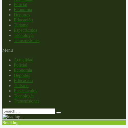
Policial
Economía
Deportes
Educación
Turismo
Espectáculos
Tecnología
Transmisiones
Menu
Actualidad
Policial
Economía
Deportes
Educación
Turismo
Espectáculos
Tecnología
Transmisiones
Breaking