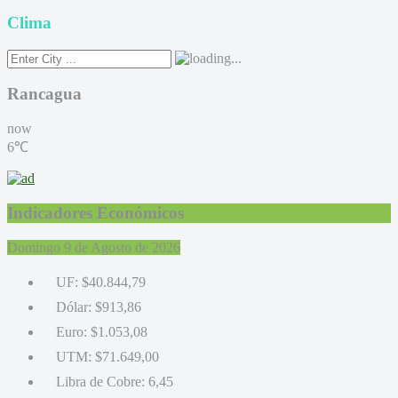
Clima
Rancagua
now
6℃
Indicadores Económicos
Domingo 9 de Agosto de 2026
UF:
$40.844,79
Dólar:
$913,86
Euro:
$1.053,08
UTM:
$71.649,00
Libra de Cobre:
6,45