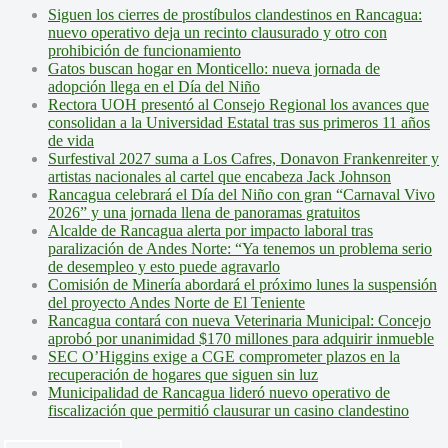
Siguen los cierres de prostíbulos clandestinos en Rancagua:
nuevo operativo deja un recinto clausurado y otro con
prohibición de funcionamiento
Gatos buscan hogar en Monticello: nueva jornada de
adopción llega en el Día del Niño
Rectora UOH presentó al Consejo Regional los avances que
consolidan a la Universidad Estatal tras sus primeros 11 años
de vida
Surfestival 2027 suma a Los Cafres, Donavon Frankenreiter y
artistas nacionales al cartel que encabeza Jack Johnson
Rancagua celebrará el Día del Niño con gran “Carnaval Vivo
2026” y una jornada llena de panoramas gratuitos
Alcalde de Rancagua alerta por impacto laboral tras
paralización de Andes Norte: “Ya tenemos un problema serio
de desempleo y esto puede agravarlo
Comisión de Minería abordará el próximo lunes la suspensión
del proyecto Andes Norte de El Teniente
Rancagua contará con nueva Veterinaria Municipal: Concejo
aprobó por unanimidad $170 millones para adquirir inmueble
SEC O’Higgins exige a CGE comprometer plazos en la
recuperación de hogares que siguen sin luz
Municipalidad de Rancagua lideró nuevo operativo de
fiscalización que permitió clausurar un casino clandestino