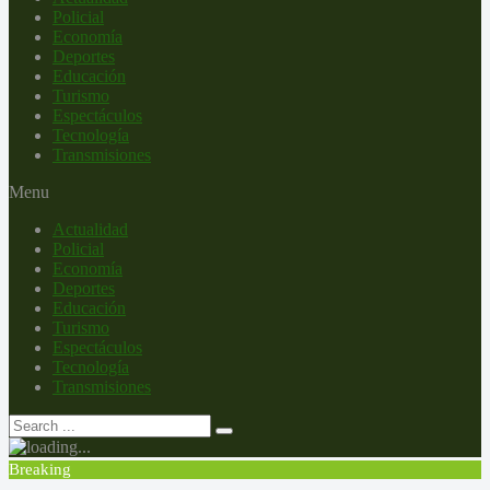
Policial
Economía
Deportes
Educación
Turismo
Espectáculos
Tecnología
Transmisiones
Menu
Actualidad
Policial
Economía
Deportes
Educación
Turismo
Espectáculos
Tecnología
Transmisiones
Breaking