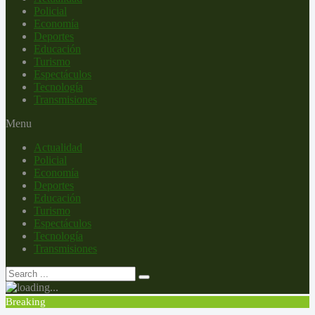
Policial
Economía
Deportes
Educación
Turismo
Espectáculos
Tecnología
Transmisiones
Menu
Actualidad
Policial
Economía
Deportes
Educación
Turismo
Espectáculos
Tecnología
Transmisiones
Breaking