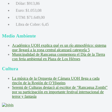
Dólar:
$913,86
Euro:
$1.053,08
UTM:
$71.649,00
Libra de Cobre:
6,45
Medio Ambiente
Académico UOH explica qué es un río atmosférico: sistema
que llegará a la zona central alcanzará categoría 5
Municipalidad de Rancagua conmemora el Día de la Tierra
con feria ambiental en Plaza de Los Héroes
Cultura
La música de la Orquesta de Cámara UOH llega a cada
rincón de la Región de O’Higgins
Seremi de Culturas destacó al escritor de “Rancagua Zombi”
por su participación en importante festival internacional de
terror y fantasía