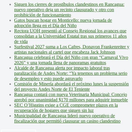
Siguen los cierres de prostíbulos clandestinos en Rancagua:
nuevo operativo deja un recinto clausurado y otro con
prohibición de funcionamiento
Gatos buscan hogar en Monticello: nueva jornada de
adopción llega en el Día del Niño
Rectora UOH presentó al Consejo Regional los avances que
consolidan a la Universidad Estatal tras sus primeros 11 años
de vida
Surfestival 2027 suma a Los Cafres, Donavon Frankenreiter y
artistas nacionales al cartel que encabeza Jack Johnson
Rancagua celebrará el Día del Niño con gran “Carnaval Vivo
2026” y una jornada llena de panoramas gratuitos
Alcalde de Rancagua alerta por impacto laboral tras
paralización de Andes Norte: “Ya tenemos un problema serio
de desempleo y esto puede agravarlo
Comisión de Minería abordará el próximo lunes la suspensión
del proyecto Andes Norte de El Teniente
Rancagua contará con nueva Veterinaria Municipal: Concejo
aprobó por unanimidad $170 millones para adquirir inmueble
SEC O’Higgins exige a CGE comprometer plazos en la
recuperación de hogares que siguen sin luz
Municipalidad de Rancagua lideró nuevo operativo de
fiscalización que permitió clausurar un casino clandestino