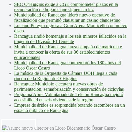
SEC O’Higgins exige a CGE comprometer plazos en la
recuperación de hogares que siguen sin luz
Municipalidad de Rancagua lideró nuevo operativo de
fiscalización que permitió clausurar un casino clandestino
Luciano Pereyra regresa a Gran Arena Monticello con nuevo
disco
Rancagua rindió homenaje a los seis mineros fallecidos en la
tragedia de División El Teniente
Municipalidad de Rancagua lanza campaña de matrícula e
invita a conocer la oferta de sus 36 establecimientos
educacionales
Municipalidad de Rancagua conmemoró los 180 años del
Liceo Óscar Castro
La música de la Orquesta de Cámara UOH llega a cada
rincón de la Región de O’Higgins
Rancagua: Municipio ejecutará nuevas obras de
pavimentación, semaforización y conservación de ciclovías
Programa Abre: Voluntariado de Teletón Rancagua mejoró
accesibilidad en seis viviendas de la región
Empresa de áridos es sorprendida botando escombros en un
espacio público de Rancagua