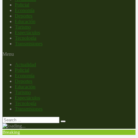
Policial
Economía
Deportes
Educación
Turismo
Espectáculos
Tecnología
Transmisiones
Menu
Actualidad
Policial
Economía
Deportes
Educación
Turismo
Espectáculos
Tecnología
Transmisiones
Breaking