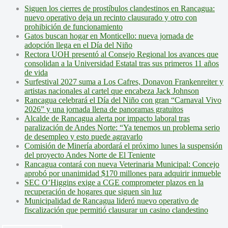
Siguen los cierres de prostíbulos clandestinos en Rancagua:
nuevo operativo deja un recinto clausurado y otro con
prohibición de funcionamiento
Gatos buscan hogar en Monticello: nueva jornada de
adopción llega en el Día del Niño
Rectora UOH presentó al Consejo Regional los avances que
consolidan a la Universidad Estatal tras sus primeros 11 años
de vida
Surfestival 2027 suma a Los Cafres, Donavon Frankenreiter y
artistas nacionales al cartel que encabeza Jack Johnson
Rancagua celebrará el Día del Niño con gran “Carnaval Vivo
2026” y una jornada llena de panoramas gratuitos
Alcalde de Rancagua alerta por impacto laboral tras
paralización de Andes Norte: “Ya tenemos un problema serio
de desempleo y esto puede agravarlo
Comisión de Minería abordará el próximo lunes la suspensión
del proyecto Andes Norte de El Teniente
Rancagua contará con nueva Veterinaria Municipal: Concejo
aprobó por unanimidad $170 millones para adquirir inmueble
SEC O’Higgins exige a CGE comprometer plazos en la
recuperación de hogares que siguen sin luz
Municipalidad de Rancagua lideró nuevo operativo de
fiscalización que permitió clausurar un casino clandestino