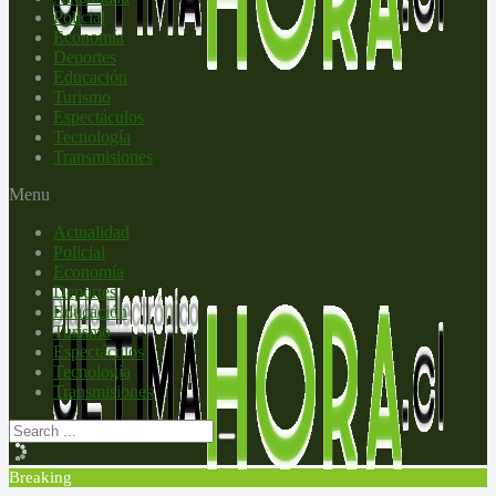
Policial
Economía
Deportes
Educación
Turismo
Espectáculos
Tecnología
Transmisiones
Menu
Actualidad
Policial
Economía
Deportes
Educación
Turismo
Espectáculos
Tecnología
Transmisiones
Breaking