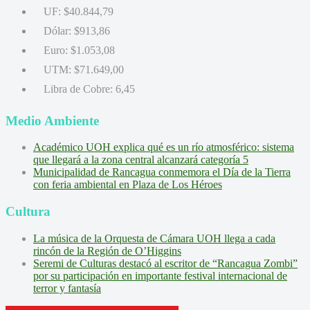
UF:
$40.844,79
Dólar:
$913,86
Euro:
$1.053,08
UTM:
$71.649,00
Libra de Cobre:
6,45
Medio Ambiente
Académico UOH explica qué es un río atmosférico: sistema
que llegará a la zona central alcanzará categoría 5
Municipalidad de Rancagua conmemora el Día de la Tierra
con feria ambiental en Plaza de Los Héroes
Cultura
La música de la Orquesta de Cámara UOH llega a cada
rincón de la Región de O’Higgins
Seremi de Culturas destacó al escritor de “Rancagua Zombi”
por su participación en importante festival internacional de
terror y fantasía