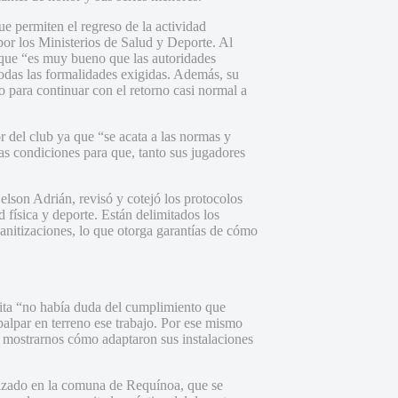
ue permiten el regreso de la actividad
por los Ministerios de Salud y Deporte. Al
 que “es muy bueno que las autoridades
das las formalidades exigidas. Además, su
o para continuar con el retorno casi normal a
r del club ya que “se acata a las normas y
las condiciones para que, tanto sus jugadores
elson Adrián, revisó y cotejó los protocolos
 física y deporte. Están delimitados los
sanitizaciones, lo que otorga garantías de cómo
sita “no había duda del cumplimiento que
palpar en terreno ese trabajo. Por ese mismo
y mostrarnos cómo adaptaron sus instalaciones
azado en la comuna de Requínoa, que se