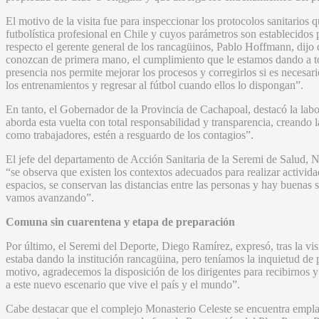
El motivo de la visita fue para inspeccionar los protocolos sanitarios q
futbolística profesional en Chile y cuyos parámetros son establecidos 
respecto el gerente general de los rancagüinos, Pablo Hoffmann, dijo
conozcan de primera mano, el cumplimiento que le estamos dando a to
presencia nos permite mejorar los procesos y corregirlos si es necesari
los entrenamientos y regresar al fútbol cuando ellos lo dispongan”.
En tanto, el Gobernador de la Provincia de Cachapoal, destacó la labo
aborda esta vuelta con total responsabilidad y transparencia, creando 
como trabajadores, estén a resguardo de los contagios”.
El jefe del departamento de Acción Sanitaria de la Seremi de Salud, N
“se observa que existen los contextos adecuados para realizar actividad
espacios, se conservan las distancias entre las personas y hay buenas 
vamos avanzando”.
Comuna sin cuarentena y etapa de preparación
Por último, el Seremi del Deporte, Diego Ramírez, expresó, tras la vi
estaba dando la institución rancagüina, pero teníamos la inquietud de 
motivo, agradecemos la disposición de los dirigentes para recibirnos 
a este nuevo escenario que vive el país y el mundo”.
Cabe destacar que el complejo Monasterio Celeste se encuentra empl