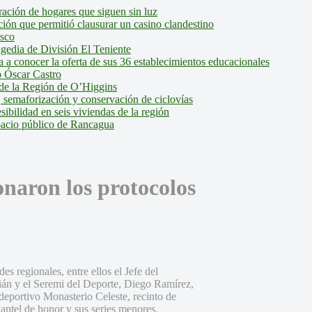
ción de hogares que siguen sin luz
ión que permitió clausurar un casino clandestino
isco
agedia de División El Teniente
a conocer la oferta de sus 36 establecimientos educacionales
 Óscar Castro
de la Región de O’Higgins
 semaforización y conservación de ciclovías
bilidad en seis viviendas de la región
pacio público de Rancagua
onaron los protocolos
 regionales, entre ellos el Jefe del
ián y el Seremi del Deporte, Diego Ramírez,
 deportivo Monasterio Celeste, recinto de
antel de honor y sus series menores.