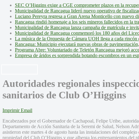
SEC O’Higgins exige a CGE comprometer plazos en la recupera
Municipalidad de Rancagua lideró nuevo operativo de fiscalizac
Luciano Pereyra regresa a Gran Arena Monticello con nuevo d
Rancagua rindió homenaje a los seis mineros fallecidos en la tr
Municipalidad de Rancagua lanza campaña de matrícula e invita 
Municipalidad de Rancagua conmemoró los 180 años del Liceo
La música de la Orquesta de Cámara UOH llega a cada rincón 
Rancagua: Municipio ejecutará nuevas obras de pavimentación,
Programa Abre: Voluntariado de Teletón Rancagua mejoró accesi
Empresa de áridos es sorprendida botando escombros en un es
Autoridades regionales inspecci
sanitarios de Club O’Higgins
Imprimir
Email
Encabezados por el Gobernador de Cachapoal, Felipe Uribe, autoridades
Departamento de Acción Sanitaria de la Seremi de Salud, Nelson Adr
asistieron este martes 4 de agosto hasta las instalaciones del complejo
propiedad del Club O’Higgins y que alberga los entrenamientos del pl