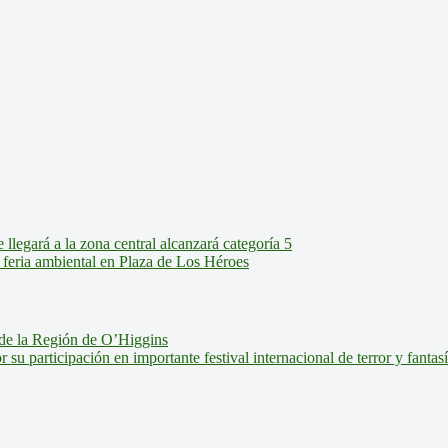
legará a la zona central alcanzará categoría 5
feria ambiental en Plaza de Los Héroes
de la Región de O’Higgins
u participación en importante festival internacional de terror y fantas