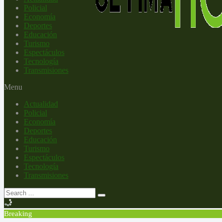
Policial
Economía
Deportes
Educación
Turismo
Espectáculos
Tecnología
Transmisiones
Menu
Actualidad
Policial
Economía
Deportes
Educación
Turismo
Espectáculos
Tecnología
Transmisiones
Breaking