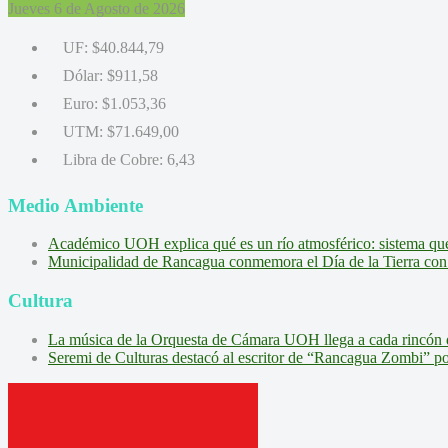
Jueves 6 de Agosto de 2026
UF:
$40.844,79
Dólar:
$911,58
Euro:
$1.053,36
UTM:
$71.649,00
Libra de Cobre:
6,43
Medio Ambiente
Académico UOH explica qué es un río atmosférico: sistema que l
Municipalidad de Rancagua conmemora el Día de la Tierra con 
Cultura
La música de la Orquesta de Cámara UOH llega a cada rincón 
Seremi de Culturas destacó al escritor de “Rancagua Zombi” por s