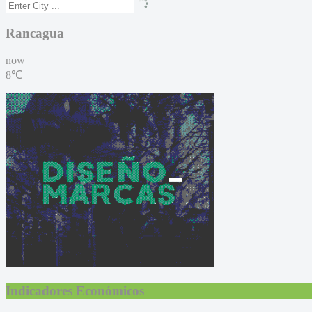
Rancagua
now
8℃
Indicadores Económicos