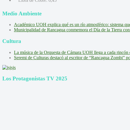
Libra de Cobre:
6,45
Medio Ambiente
Académico UOH explica qué es un río atmosférico: sistema que l
Municipalidad de Rancagua conmemora el Día de la Tierra con 
Cultura
La música de la Orquesta de Cámara UOH llega a cada rincón 
Seremi de Culturas destacó al escritor de “Rancagua Zombi” por s
Los Protagonistas TV 2025