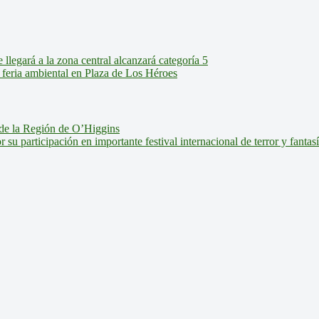
legará a la zona central alcanzará categoría 5
feria ambiental en Plaza de Los Héroes
de la Región de O’Higgins
u participación en importante festival internacional de terror y fantas