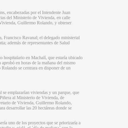
ins, encabezadas por el Intendente Juan
ias del Ministerio de Vivienda, en calle
 Vivienda, Guillermo Rolando, y obtener
, Francisco Ravanal; el delegado ministerial
tia; además de representantes de Salud
nto hospitalario en Machalí, que estaría ubicado
ya aprobó en horas de la mañana del mismo
mo Rolando se centrara en disponer de un
tal se emplazarían viviendas y un parque, que
 Piñera al Ministerio de Vivienda, de
cretario de Vivienda, Guillermo Rolando,
ara desarrollar las 20 hectáreas donde se
ría uno de los proyectos que se priorizaría a
tudio y, ojalá, el ´día de mañana´ con la