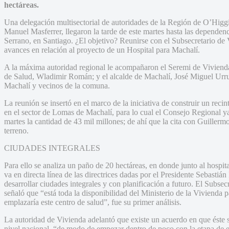
hectáreas.
Una delegación multisectorial de autoridades de la Región de O’Higg
Manuel Masferrer, llegaron la tarde de este martes hasta las dependenc
Serrano, en Santiago. ¿El objetivo? Reunirse con el Subsecretario de
avances en relación al proyecto de un Hospital para Machalí.
A la máxima autoridad regional le acompañaron el Seremi de Vivienda
de Salud, Wladimir Román; y el alcalde de Machalí, José Miguel Urru
Machalí y vecinos de la comuna.
La reunión se insertó en el marco de la iniciativa de construir un reci
en el sector de Lomas de Machalí, para lo cual el Consejo Regional 
martes la cantidad de 43 mil millones; de ahí que la cita con Guiller
terreno.
CIUDADES INTEGRALES
Para ello se analiza un paño de 20 hectáreas, en donde junto al hospi
va en directa línea de las directrices dadas por el Presidente Sebastián
desarrollar ciudades integrales y con planificación a futuro. El Subse
señaló que “está toda la disponibilidad del Ministerio de la Vivienda p
emplazaría este centro de salud”, fue su primer análisis.
La autoridad de Vivienda adelantó que existe un acuerdo en que éste se
nivel nacional, “de modo de empezar dentro de poco con la etapa de es