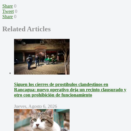
Share
0
Tweet
0
Share
0
Related Articles
Siguen los cierres de prostíbulos clandestinos en
Rancagua: nuevo operativo deja un recinto clausurado y
otro con prohibición de funcionamiento
Jueves, Agosto 6, 2026