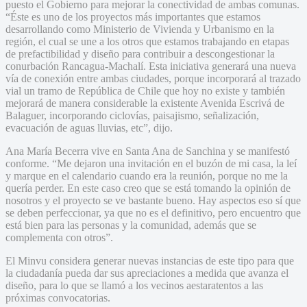
puesto el Gobierno para mejorar la conectividad de ambas comunas.
“Éste es uno de los proyectos más importantes que estamos
desarrollando como Ministerio de Vivienda y Urbanismo en la
región, el cual se une a los otros que estamos trabajando en etapas
de prefactibilidad y diseño para contribuir a descongestionar la
conurbación Rancagua-Machalí. Esta iniciativa generará una nueva
vía de conexión entre ambas ciudades, porque incorporará al trazado
vial un tramo de República de Chile que hoy no existe y también
mejorará de manera considerable la existente Avenida Escrivá de
Balaguer, incorporando ciclovías, paisajismo, señalización,
evacuación de aguas lluvias, etc”, dijo.
Ana María Becerra vive en Santa Ana de Sanchina y se manifestó
conforme. “Me dejaron una invitación en el buzón de mi casa, la leí
y marque en el calendario cuando era la reunión, porque no me la
quería perder. En este caso creo que se está tomando la opinión de
nosotros y el proyecto se ve bastante bueno. Hay aspectos eso sí que
se deben perfeccionar, ya que no es el definitivo, pero encuentro que
está bien para las personas y la comunidad, además que se
complementa con otros”.
El Minvu considera generar nuevas instancias de este tipo para que
la ciudadanía pueda dar sus apreciaciones a medida que avanza el
diseño, para lo que se llamó a los vecinos aestaratentos a las
próximas convocatorias.