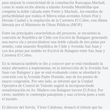
para mejorar la conectividad de la conurbación Rancagua-Machalí,
como lo sonla recién abierta a tránsito Avenida Membrillar-que
completa la doble calzada entre Freire y Machalí-, los estudios de
prefactibilidad que realiza el Minvu enlas avenidas Arturo Prat y
Hernán Ciudad y la ampliación de la Carretera El Cobre, esta última
liderada por el Ministerio de Obras Públicas (MOP).
Entre las principales características del proyecto, se encuentra la
conexión de República de Chile con Escrivá de Balaguer generando
una nueva vía y proyectándose una doble calzada de tres pistas por
sentido, cada unaentre República de Chile y Avenida San Juan y
con dos pistas por sentido en Escrivá de Balaguer entre San Juan y
Carretera El Cobre
.
En la instancia también se dio a conocer que se está estudiando la
mejor alternativa a implementar, en la intersección de la Avenida San
Juan con Balaguer y que se está evaluando como se abordará la
conexión con la Avenida Padre Hurtado, uno de los puntos de
mayor congestión. Por otro lado, se informó que la Unidad
Operativa de Control de Tránsito sugirió la incorporaciónde
semaforización en Av. Madero con Balaguer (sector El Polo). Por
cierto, también se contempla paisajismo y una ciclovía junto a todo
el trazado.
El director del Serviu, Víctor Cárdenas, destacó el énfasis que ha