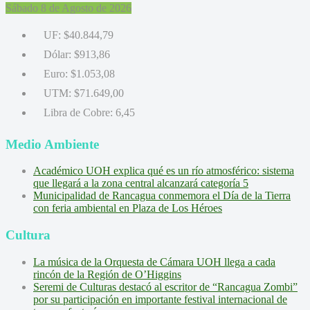
Sábado 8 de Agosto de 2026
UF:
$40.844,79
Dólar:
$913,86
Euro:
$1.053,08
UTM:
$71.649,00
Libra de Cobre:
6,45
Medio Ambiente
Académico UOH explica qué es un río atmosférico: sistema
que llegará a la zona central alcanzará categoría 5
Municipalidad de Rancagua conmemora el Día de la Tierra
con feria ambiental en Plaza de Los Héroes
Cultura
La música de la Orquesta de Cámara UOH llega a cada
rincón de la Región de O’Higgins
Seremi de Culturas destacó al escritor de “Rancagua Zombi”
por su participación en importante festival internacional de