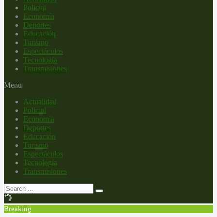
Policial
Economía
Deportes
Educación
Turismo
Espectáculos
Tecnología
Transmisiones
Menu
Actualidad
Policial
Economía
Deportes
Educación
Turismo
Espectáculos
Tecnología
Transmisiones
Breaking