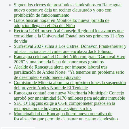
Siguen los cierres de prostíbulos clandestinos en Rancagua:
nuevo operativo deja un recinto clausurado y otro con
prohibición de funcionamiento
Gatos buscan hogar en Monticello: nueva jornada de
adopción llega en el Día del Niño
Rectora UOH presentó al Consejo Regional los avances que
consolidan a la Universidad Estatal tras sus primeros 11 años
de vida
Surfestival 2027 suma a Los Cafres, Donavon Frankenreiter y
artistas nacionales al cartel que encabeza Jack Johnson
Rancagua celebrará el Día del Niño con gran “Carnaval Vivo
2026” y una jornada llena de panoramas gratuitos
Alcalde de Rancagua alerta por impacto laboral tras
paralización de Andes Norte: “Ya tenemos un problema serio
de desempleo y esto puede agravarlo
Comisión de Minería abordará el próximo lunes la suspensión
del proyecto Andes Norte de El Teniente
Rancagua contará con nueva Veterinaria Municipal: Concejo
aprobó por unanimidad $170 millones para adquirir inmueble
SEC O’Higgins exige a CGE comprometer plazos en la
recuperación de hogares que siguen sin luz
Municipalidad de Rancagua lideró nuevo operativo de
fiscalización que permitió clausurar un casino clandestino