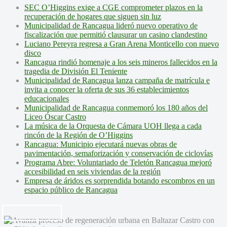
SEC O’Higgins exige a CGE comprometer plazos en la
recuperación de hogares que siguen sin luz
Municipalidad de Rancagua lideró nuevo operativo de
fiscalización que permitió clausurar un casino clandestino
Luciano Pereyra regresa a Gran Arena Monticello con nuevo
disco
Rancagua rindió homenaje a los seis mineros fallecidos en la
tragedia de División El Teniente
Municipalidad de Rancagua lanza campaña de matrícula e
invita a conocer la oferta de sus 36 establecimientos
educacionales
Municipalidad de Rancagua conmemoró los 180 años del
Liceo Óscar Castro
La música de la Orquesta de Cámara UOH llega a cada
rincón de la Región de O’Higgins
Rancagua: Municipio ejecutará nuevas obras de
pavimentación, semaforización y conservación de ciclovías
Programa Abre: Voluntariado de Teletón Rancagua mejoró
accesibilidad en seis viviendas de la región
Empresa de áridos es sorprendida botando escombros en un
espacio público de Rancagua