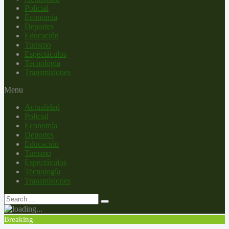
Policial
Economía
Deportes
Educación
Turismo
Espectáculos
Tecnología
Transmisiones
Menu
Actualidad
Policial
Economía
Deportes
Educación
Turismo
Espectáculos
Tecnología
Transmisiones
Breaking