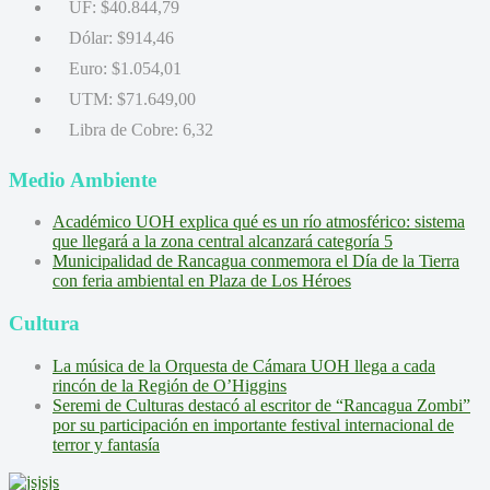
UF:
$40.844,79
Dólar:
$914,46
Euro:
$1.054,01
UTM:
$71.649,00
Libra de Cobre:
6,32
Medio Ambiente
Académico UOH explica qué es un río atmosférico: sistema
que llegará a la zona central alcanzará categoría 5
Municipalidad de Rancagua conmemora el Día de la Tierra
con feria ambiental en Plaza de Los Héroes
Cultura
La música de la Orquesta de Cámara UOH llega a cada
rincón de la Región de O’Higgins
Seremi de Culturas destacó al escritor de “Rancagua Zombi”
por su participación en importante festival internacional de
terror y fantasía