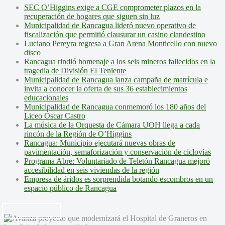
SEC O’Higgins exige a CGE comprometer plazos en la
recuperación de hogares que siguen sin luz
Municipalidad de Rancagua lideró nuevo operativo de
fiscalización que permitió clausurar un casino clandestino
Luciano Pereyra regresa a Gran Arena Monticello con nuevo
disco
Rancagua rindió homenaje a los seis mineros fallecidos en la
tragedia de División El Teniente
Municipalidad de Rancagua lanza campaña de matrícula e
invita a conocer la oferta de sus 36 establecimientos
educacionales
Municipalidad de Rancagua conmemoró los 180 años del
Liceo Óscar Castro
La música de la Orquesta de Cámara UOH llega a cada
rincón de la Región de O’Higgins
Rancagua: Municipio ejecutará nuevas obras de
pavimentación, semaforización y conservación de ciclovías
Programa Abre: Voluntariado de Teletón Rancagua mejoró
accesibilidad en seis viviendas de la región
Empresa de áridos es sorprendida botando escombros en un
espacio público de Rancagua