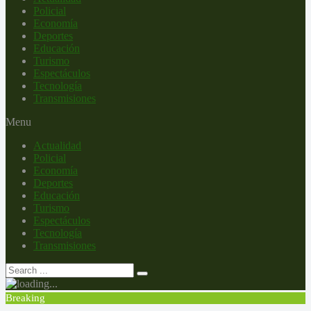
Policial
Economía
Deportes
Educación
Turismo
Espectáculos
Tecnología
Transmisiones
Menu
Actualidad
Policial
Economía
Deportes
Educación
Turismo
Espectáculos
Tecnología
Transmisiones
Breaking