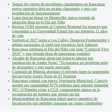
Siguen los cierres de prostíbulos clandestinos en Rancagua:
nuevo operativo deja un recinto clausurado y otro con
prohibición de funcionamiento
Gatos buscan hogar en Monticello: nueva jornada de
adopción llega en el Día del Niño
Rectora UOH presentó al Consejo Regional los avances que
consolidan a la Universidad Estatal tras sus primeros 11 años
de vida
Surfestival 2027 suma a Los Cafres, Donavon Frankenreiter y
artistas nacionales al cartel que encabeza Jack Johnson
Rancagua celebrará el Día del Niño con gran “Carnaval Vivo
2026” y una jornada llena de panoramas gratuitos
Alcalde de Rancagua alerta por impacto laboral tras
paralización de Andes Norte: “Ya tenemos un problema serio
de desempleo y esto puede agravarlo
Comisión de Minería abordará el próximo lunes la suspensión
del proyecto Andes Norte de El Teniente
Rancagua contará con nueva Veterinaria Municipal: Concejo
aprobó por unanimidad $170 millones para adquirir inmueble
SEC O’Higgins exige a CGE comprometer plazos en la
recuperación de hogares que siguen sin luz
Municipalidad de Rancagua lideró nuevo operativo de
fiscalización que permitió clausurar un casino clandestino