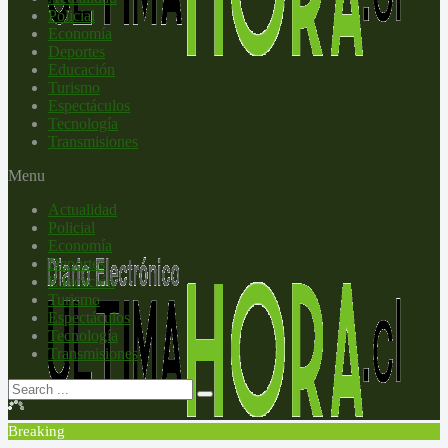
Policial
Economía
Deportes
Educación
Turismo
Espectáculos
Tecnología
Transmisiones
Menu
Actualidad
Policial
Economía
Deportes
Educación
Turismo
Espectáculos
Tecnología
Transmisiones
Breaking