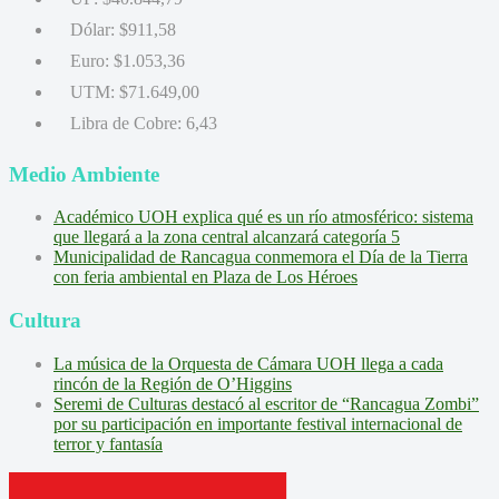
Dólar:
$911,58
Euro:
$1.053,36
UTM:
$71.649,00
Libra de Cobre:
6,43
Medio Ambiente
Académico UOH explica qué es un río atmosférico: sistema
que llegará a la zona central alcanzará categoría 5
Municipalidad de Rancagua conmemora el Día de la Tierra
con feria ambiental en Plaza de Los Héroes
Cultura
La música de la Orquesta de Cámara UOH llega a cada
rincón de la Región de O’Higgins
Seremi de Culturas destacó al escritor de “Rancagua Zombi”
por su participación en importante festival internacional de
terror y fantasía