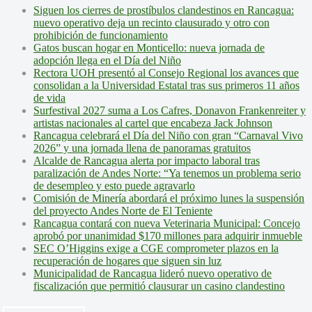
Siguen los cierres de prostíbulos clandestinos en Rancagua:
nuevo operativo deja un recinto clausurado y otro con
prohibición de funcionamiento
Gatos buscan hogar en Monticello: nueva jornada de
adopción llega en el Día del Niño
Rectora UOH presentó al Consejo Regional los avances que
consolidan a la Universidad Estatal tras sus primeros 11 años
de vida
Surfestival 2027 suma a Los Cafres, Donavon Frankenreiter y
artistas nacionales al cartel que encabeza Jack Johnson
Rancagua celebrará el Día del Niño con gran “Carnaval Vivo
2026” y una jornada llena de panoramas gratuitos
Alcalde de Rancagua alerta por impacto laboral tras
paralización de Andes Norte: “Ya tenemos un problema serio
de desempleo y esto puede agravarlo
Comisión de Minería abordará el próximo lunes la suspensión
del proyecto Andes Norte de El Teniente
Rancagua contará con nueva Veterinaria Municipal: Concejo
aprobó por unanimidad $170 millones para adquirir inmueble
SEC O’Higgins exige a CGE comprometer plazos en la
recuperación de hogares que siguen sin luz
Municipalidad de Rancagua lideró nuevo operativo de
fiscalización que permitió clausurar un casino clandestino