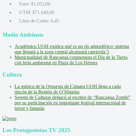
Euro:
$1.053,08
UTM:
$71.649,00
Libra de Cobre:
6,45
Medio Ambiente
Académico UOH explica qué es un río atmosférico: sistema
que llegará a la zona central alcanzará categoría 5
Municipalidad de Rancagua conmemora el Día de la Tierra
con feria ambiental en Plaza de Los Héroes
Cultura
La música de la Orquesta de Cámara UOH llega a cada
rincón de la Región de O’Higgins
Seremi de Culturas destacó al escritor de “Rancagua Zombi”
por su participación en importante festival internacional de
terror y fantasía
Los Protagonistas TV 2025