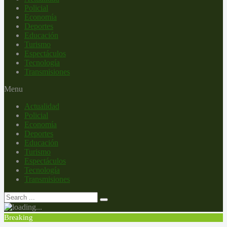
Policial
Economía
Deportes
Educación
Turismo
Espectáculos
Tecnología
Transmisiones
Menu
Actualidad
Policial
Economía
Deportes
Educación
Turismo
Espectáculos
Tecnología
Transmisiones
Breaking