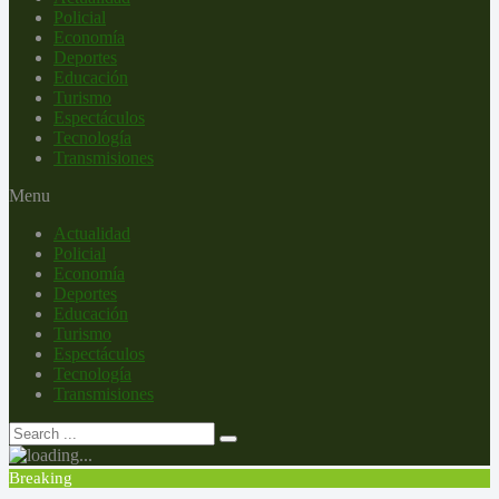
Policial
Economía
Deportes
Educación
Turismo
Espectáculos
Tecnología
Transmisiones
Menu
Actualidad
Policial
Economía
Deportes
Educación
Turismo
Espectáculos
Tecnología
Transmisiones
Breaking