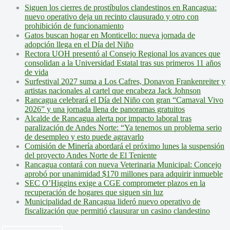
Siguen los cierres de prostíbulos clandestinos en Rancagua:
nuevo operativo deja un recinto clausurado y otro con
prohibición de funcionamiento
Gatos buscan hogar en Monticello: nueva jornada de
adopción llega en el Día del Niño
Rectora UOH presentó al Consejo Regional los avances que
consolidan a la Universidad Estatal tras sus primeros 11 años
de vida
Surfestival 2027 suma a Los Cafres, Donavon Frankenreiter y
artistas nacionales al cartel que encabeza Jack Johnson
Rancagua celebrará el Día del Niño con gran “Carnaval Vivo
2026” y una jornada llena de panoramas gratuitos
Alcalde de Rancagua alerta por impacto laboral tras
paralización de Andes Norte: “Ya tenemos un problema serio
de desempleo y esto puede agravarlo
Comisión de Minería abordará el próximo lunes la suspensión
del proyecto Andes Norte de El Teniente
Rancagua contará con nueva Veterinaria Municipal: Concejo
aprobó por unanimidad $170 millones para adquirir inmueble
SEC O’Higgins exige a CGE comprometer plazos en la
recuperación de hogares que siguen sin luz
Municipalidad de Rancagua lideró nuevo operativo de
fiscalización que permitió clausurar un casino clandestino