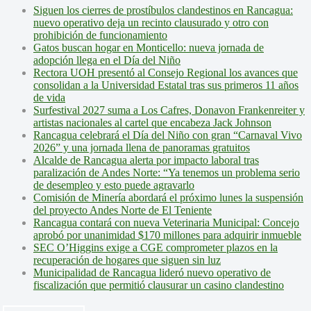
Siguen los cierres de prostíbulos clandestinos en Rancagua:
nuevo operativo deja un recinto clausurado y otro con
prohibición de funcionamiento
Gatos buscan hogar en Monticello: nueva jornada de
adopción llega en el Día del Niño
Rectora UOH presentó al Consejo Regional los avances que
consolidan a la Universidad Estatal tras sus primeros 11 años
de vida
Surfestival 2027 suma a Los Cafres, Donavon Frankenreiter y
artistas nacionales al cartel que encabeza Jack Johnson
Rancagua celebrará el Día del Niño con gran “Carnaval Vivo
2026” y una jornada llena de panoramas gratuitos
Alcalde de Rancagua alerta por impacto laboral tras
paralización de Andes Norte: “Ya tenemos un problema serio
de desempleo y esto puede agravarlo
Comisión de Minería abordará el próximo lunes la suspensión
del proyecto Andes Norte de El Teniente
Rancagua contará con nueva Veterinaria Municipal: Concejo
aprobó por unanimidad $170 millones para adquirir inmueble
SEC O’Higgins exige a CGE comprometer plazos en la
recuperación de hogares que siguen sin luz
Municipalidad de Rancagua lideró nuevo operativo de
fiscalización que permitió clausurar un casino clandestino