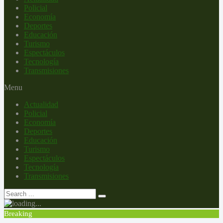
Policial
Economía
Deportes
Educación
Turismo
Espectáculos
Tecnología
Transmisiones
Menu
Actualidad
Policial
Economía
Deportes
Educación
Turismo
Espectáculos
Tecnología
Transmisiones
Breaking