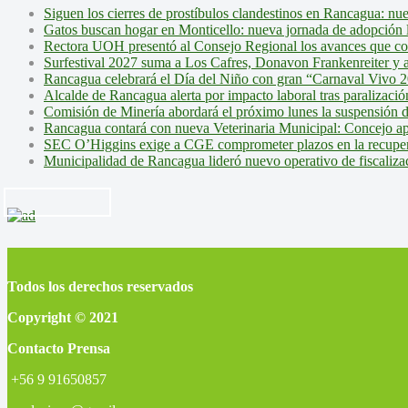
Siguen los cierres de prostíbulos clandestinos en Rancagua: nu
Gatos buscan hogar en Monticello: nueva jornada de adopción l
Rectora UOH presentó al Consejo Regional los avances que cons
Surfestival 2027 suma a Los Cafres, Donavon Frankenreiter y ar
Rancagua celebrará el Día del Niño con gran “Carnaval Vivo 2
Alcalde de Rancagua alerta por impacto laboral tras paralizac
Comisión de Minería abordará el próximo lunes la suspensión 
Rancagua contará con nueva Veterinaria Municipal: Concejo ap
SEC O’Higgins exige a CGE comprometer plazos en la recupera
Municipalidad de Rancagua lideró nuevo operativo de fiscalizac
Todos los derechos reservados
Copyright © 2021
Contacto Prensa
+56 9 91650857