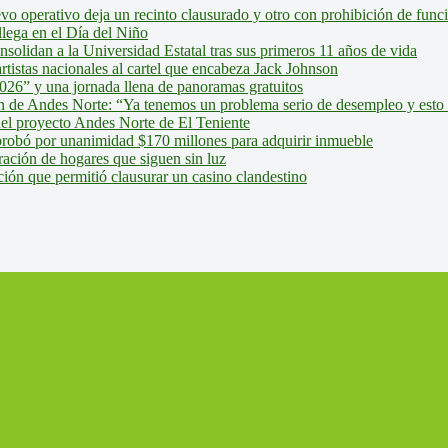
evo operativo deja un recinto clausurado y otro con prohibición de fun
lega en el Día del Niño
olidan a la Universidad Estatal tras sus primeros 11 años de vida
tistas nacionales al cartel que encabeza Jack Johnson
026” y una jornada llena de panoramas gratuitos
ión de Andes Norte: “Ya tenemos un problema serio de desempleo y esto
del proyecto Andes Norte de El Teniente
robó por unanimidad $170 millones para adquirir inmueble
ción de hogares que siguen sin luz
ión que permitió clausurar un casino clandestino