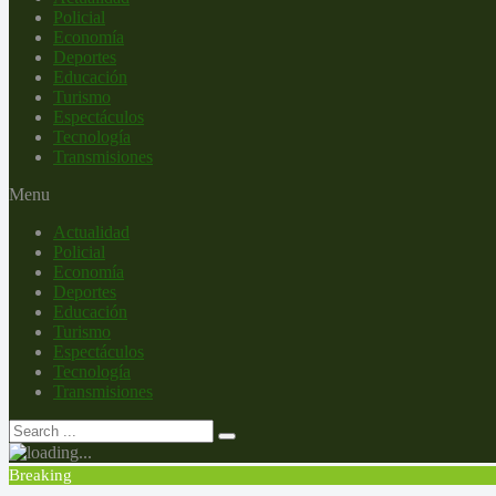
Policial
Economía
Deportes
Educación
Turismo
Espectáculos
Tecnología
Transmisiones
Menu
Actualidad
Policial
Economía
Deportes
Educación
Turismo
Espectáculos
Tecnología
Transmisiones
Breaking