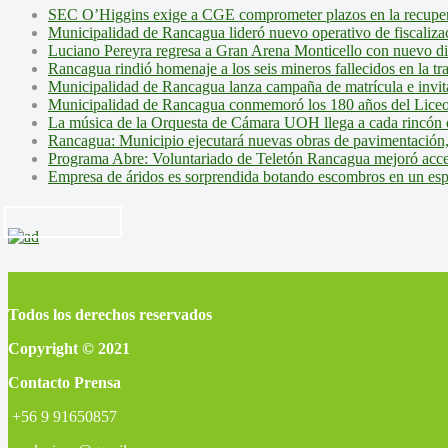
SEC O’Higgins exige a CGE comprometer plazos en la recupera
Municipalidad de Rancagua lideró nuevo operativo de fiscalizac
Luciano Pereyra regresa a Gran Arena Monticello con nuevo d
Rancagua rindió homenaje a los seis mineros fallecidos en la tr
Municipalidad de Rancagua lanza campaña de matrícula e invita 
Municipalidad de Rancagua conmemoró los 180 años del Liceo
La música de la Orquesta de Cámara UOH llega a cada rincón 
Rancagua: Municipio ejecutará nuevas obras de pavimentación,
Programa Abre: Voluntariado de Teletón Rancagua mejoró accesi
Empresa de áridos es sorprendida botando escombros en un es
Todos los derechos reservados
Copyright © 2021
Contacto Prensa
+56 9 91650857