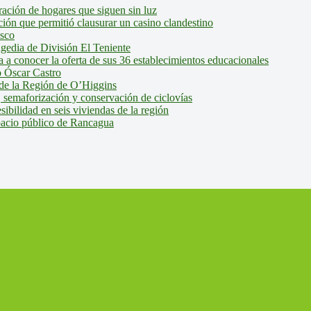
ción de hogares que siguen sin luz
ión que permitió clausurar un casino clandestino
isco
agedia de División El Teniente
a conocer la oferta de sus 36 establecimientos educacionales
 Óscar Castro
de la Región de O’Higgins
 semaforización y conservación de ciclovías
bilidad en seis viviendas de la región
pacio público de Rancagua