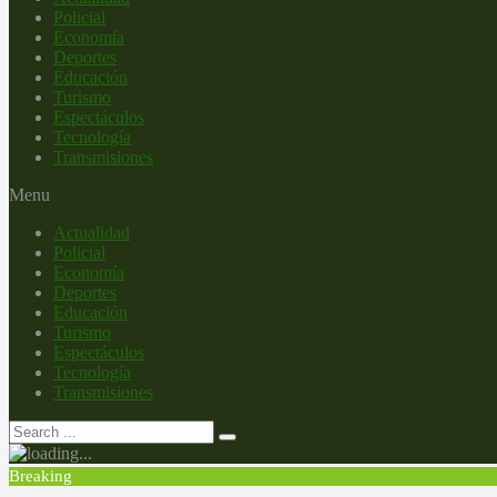
Policial
Economía
Deportes
Educación
Turismo
Espectáculos
Tecnología
Transmisiones
Menu
Actualidad
Policial
Economía
Deportes
Educación
Turismo
Espectáculos
Tecnología
Transmisiones
Breaking