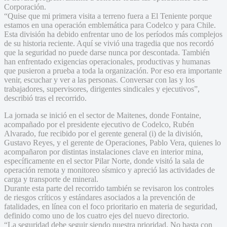
Corporación.
“Quise que mi primera visita a terreno fuera a El Teniente porque
estamos en una operación emblemática para Codelco y para Chile.
Esta división ha debido enfrentar uno de los períodos más complejos
de su historia reciente. Aquí se vivió una tragedia que nos recordó
que la seguridad no puede darse nunca por descontada. También
han enfrentado exigencias operacionales, productivas y humanas
que pusieron a prueba a toda la organización. Por eso era importante
venir, escuchar y ver a las personas. Conversar con las y los
trabajadores, supervisores, dirigentes sindicales y ejecutivos”,
describió tras el recorrido.
La jornada se inició en el sector de Maitenes, donde Fontaine,
acompañado por el presidente ejecutivo de Codelco, Rubén
Alvarado, fue recibido por el gerente general (i) de la división,
Gustavo Reyes, y el gerente de Operaciones, Pablo Vera, quienes lo
acompañaron por distintas instalaciones clave en interior mina,
específicamente en el sector Pilar Norte, donde visitó la sala de
operación remota y monitoreo sísmico y apreció las actividades de
carga y transporte de mineral.
Durante esta parte del recorrido también se revisaron los controles
de riesgos críticos y estándares asociados a la prevención de
fatalidades, en línea con el foco prioritario en materia de seguridad,
definido como uno de los cuatro ejes del nuevo directorio.
“La seguridad debe seguir siendo nuestra prioridad. No basta con