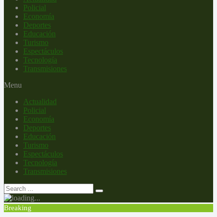
Policial
Economía
Deportes
Educación
Turismo
Espectáculos
Tecnología
Transmisiones
Menu
Actualidad
Policial
Economía
Deportes
Educación
Turismo
Espectáculos
Tecnología
Transmisiones
Breaking