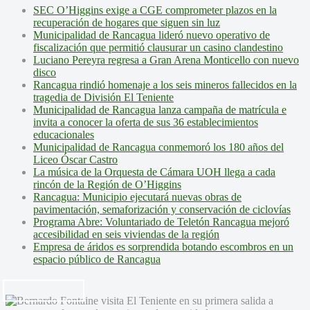
SEC O’Higgins exige a CGE comprometer plazos en la
recuperación de hogares que siguen sin luz
Municipalidad de Rancagua lideró nuevo operativo de
fiscalización que permitió clausurar un casino clandestino
Luciano Pereyra regresa a Gran Arena Monticello con nuevo
disco
Rancagua rindió homenaje a los seis mineros fallecidos en la
tragedia de División El Teniente
Municipalidad de Rancagua lanza campaña de matrícula e
invita a conocer la oferta de sus 36 establecimientos
educacionales
Municipalidad de Rancagua conmemoró los 180 años del
Liceo Óscar Castro
La música de la Orquesta de Cámara UOH llega a cada
rincón de la Región de O’Higgins
Rancagua: Municipio ejecutará nuevas obras de
pavimentación, semaforización y conservación de ciclovías
Programa Abre: Voluntariado de Teletón Rancagua mejoró
accesibilidad en seis viviendas de la región
Empresa de áridos es sorprendida botando escombros en un
espacio público de Rancagua