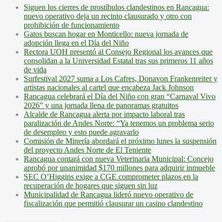
Siguen los cierres de prostíbulos clandestinos en Rancagua:
nuevo operativo deja un recinto clausurado y otro con
prohibición de funcionamiento
Gatos buscan hogar en Monticello: nueva jornada de
adopción llega en el Día del Niño
Rectora UOH presentó al Consejo Regional los avances que
consolidan a la Universidad Estatal tras sus primeros 11 años
de vida
Surfestival 2027 suma a Los Cafres, Donavon Frankenreiter y
artistas nacionales al cartel que encabeza Jack Johnson
Rancagua celebrará el Día del Niño con gran “Carnaval Vivo
2026” y una jornada llena de panoramas gratuitos
Alcalde de Rancagua alerta por impacto laboral tras
paralización de Andes Norte: “Ya tenemos un problema serio
de desempleo y esto puede agravarlo
Comisión de Minería abordará el próximo lunes la suspensión
del proyecto Andes Norte de El Teniente
Rancagua contará con nueva Veterinaria Municipal: Concejo
aprobó por unanimidad $170 millones para adquirir inmueble
SEC O’Higgins exige a CGE comprometer plazos en la
recuperación de hogares que siguen sin luz
Municipalidad de Rancagua lideró nuevo operativo de
fiscalización que permitió clausurar un casino clandestino