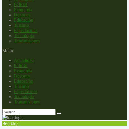
Policial
Economía
Deportes
Educación
Turismo
Espectáculos
Tecnología
Transmisiones
Menu
Actualidad
Policial
Economía
Deportes
Educación
Turismo
Espectáculos
Tecnología
Transmisiones
Breaking