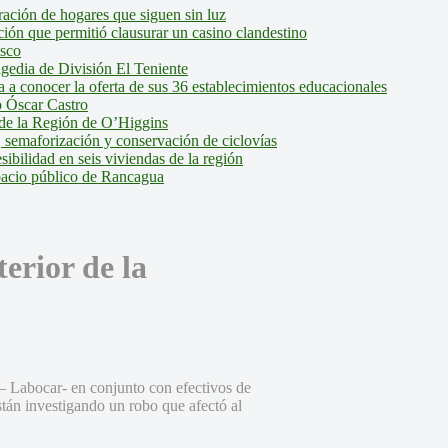
ción de hogares que siguen sin luz
ión que permitió clausurar un casino clandestino
isco
agedia de División El Teniente
a conocer la oferta de sus 36 establecimientos educacionales
 Óscar Castro
de la Región de O’Higgins
 semaforización y conservación de ciclovías
bilidad en seis viviendas de la región
pacio público de Rancagua
terior de la
– Labocar- en conjunto con efectivos de
stán investigando un robo que afectó al