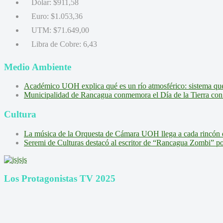
Dólar:
$911,58
Euro:
$1.053,36
UTM:
$71.649,00
Libra de Cobre:
6,43
Medio Ambiente
Académico UOH explica qué es un río atmosférico: sistema que l
Municipalidad de Rancagua conmemora el Día de la Tierra con 
Cultura
La música de la Orquesta de Cámara UOH llega a cada rincón 
Seremi de Culturas destacó al escritor de “Rancagua Zombi” por s
Los Protagonistas TV 2025