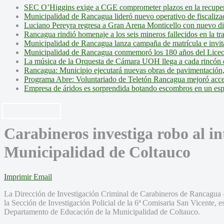
SEC O’Higgins exige a CGE comprometer plazos en la recupera
Municipalidad de Rancagua lideró nuevo operativo de fiscalizac
Luciano Pereyra regresa a Gran Arena Monticello con nuevo d
Rancagua rindió homenaje a los seis mineros fallecidos en la tr
Municipalidad de Rancagua lanza campaña de matrícula e invita 
Municipalidad de Rancagua conmemoró los 180 años del Liceo
La música de la Orquesta de Cámara UOH llega a cada rincón 
Rancagua: Municipio ejecutará nuevas obras de pavimentación,
Programa Abre: Voluntariado de Teletón Rancagua mejoró accesi
Empresa de áridos es sorprendida botando escombros en un es
Carabineros investiga robo al in
Municipalidad de Coltauco
Imprimir
Email
La Dirección de Investigación Criminal de Carabineros de Rancagua 
la Sección de Investigación Policial de la 6ª Comisaria San Vicente, e
Departamento de Educación de la Municipalidad de Coltauco.