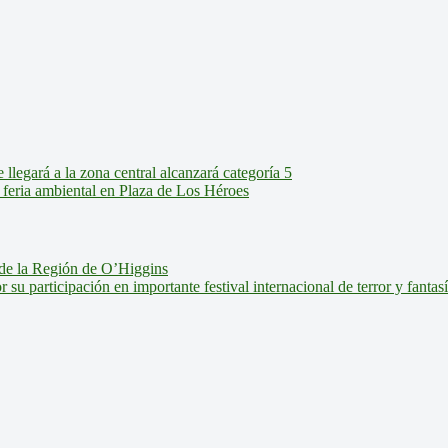
legará a la zona central alcanzará categoría 5
feria ambiental en Plaza de Los Héroes
de la Región de O’Higgins
u participación en importante festival internacional de terror y fantas