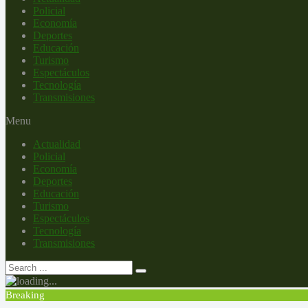
Policial
Economía
Deportes
Educación
Turismo
Espectáculos
Tecnología
Transmisiones
Menu
Actualidad
Policial
Economía
Deportes
Educación
Turismo
Espectáculos
Tecnología
Transmisiones
Breaking