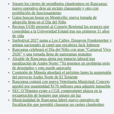
Siguen los cierres de prostíbulos clandestinos en Rancagua:
nuevo operativo deja un recinto clausurado y otro con
prohibición de funcionamiento
Gatos buscan hogar en Monticello: nueva jornada de
adopción llega en el Día del Niño
Rectora UOH presentó al Consejo Regional los avances que
consolidan a la Universidad Estatal tras sus primeros 11 años
de vida
Surfestival 2027 suma a Los Cafres, Donavon Frankenreiter y
artistas nacionales al cartel que encabeza Jack Johnson
Rancagua celebrará el Día del Niño con gran “Carnaval Vivo
2026” y una jornada llena de panoramas gratuitos
Alcalde de Rancagua alerta por impacto laboral tras
paralización de Andes Norte: “Ya tenemos un problema serio
de desempleo y esto puede agravarlo
Comisión de Minería abordará el próximo lunes la suspensión
del proyecto Andes Norte de El Teniente
Rancagua contará con nueva Veterinaria Municipal: Concejo
aprobó por unanimidad $170 millones para adquirir inmueble
SEC O’Higgins exige a CGE comprometer plazos en la
recuperación de hogares que siguen sin luz
Municipalidad de Rancagua lideró nuevo operativo de
fiscalización que permitió clausurar un casino clandestino