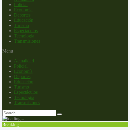
Policial
Economía
Deportes
Educación
Turismo
Espectáculos
Tecnología
Transmisiones
Menu
Actualidad
Policial
Economía
Deportes
Educación
Turismo
Espectáculos
Tecnología
Transmisiones
Breaking