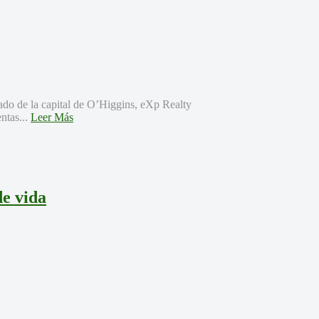
rado de la capital de O’Higgins, eXp Realty
entas...
Leer Más
e vida