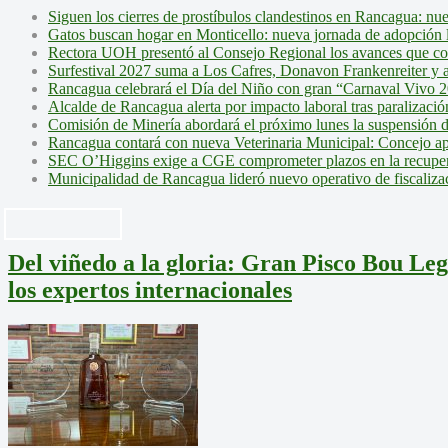
Siguen los cierres de prostíbulos clandestinos en Rancagua: nu
Gatos buscan hogar en Monticello: nueva jornada de adopción l
Rectora UOH presentó al Consejo Regional los avances que cons
Surfestival 2027 suma a Los Cafres, Donavon Frankenreiter y ar
Rancagua celebrará el Día del Niño con gran “Carnaval Vivo 2
Alcalde de Rancagua alerta por impacto laboral tras paralizac
Comisión de Minería abordará el próximo lunes la suspensión 
Rancagua contará con nueva Veterinaria Municipal: Concejo ap
SEC O’Higgins exige a CGE comprometer plazos en la recupera
Municipalidad de Rancagua lideró nuevo operativo de fiscalizac
Del viñedo a la gloria: Gran Pisco Bou Leg
los expertos internacionales