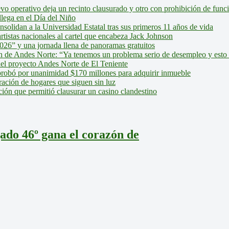
evo operativo deja un recinto clausurado y otro con prohibición de fun
lega en el Día del Niño
olidan a la Universidad Estatal tras sus primeros 11 años de vida
tistas nacionales al cartel que encabeza Jack Johnson
026” y una jornada llena de panoramas gratuitos
ión de Andes Norte: “Ya tenemos un problema serio de desempleo y esto
del proyecto Andes Norte de El Teniente
robó por unanimidad $170 millones para adquirir inmueble
ción de hogares que siguen sin luz
ión que permitió clausurar un casino clandestino
ado 46º gana el corazón de