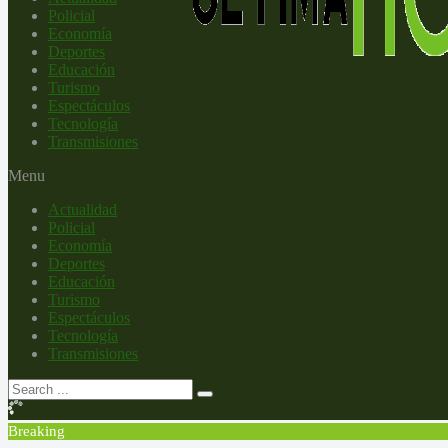
Policial
Economía
Deportes
Educación
Turismo
Espectáculos
Tecnología
Transmisiones
Menu
Actualidad
Policial
Economía
Deportes
Educación
Turismo
Espectáculos
Tecnología
Transmisiones
Breaking