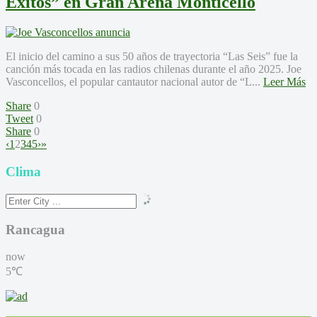
Éxitos” en Gran Arena Monticello
El inicio del camino a sus 50 años de trayectoria “Las Seis” fue la
canción más tocada en las radios chilenas durante el año 2025. Joe
Vasconcellos, el popular cantautor nacional autor de “L...
Leer Más
Share
0
Tweet
0
Share
0
‹
1
2
3
4
5
›
»
Clima
Rancagua
now
5℃