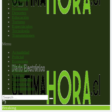
Policial
Economía
Deportes
Educación
Turismo
Espectáculos
Tecnología
Transmisiones
Menu
Actualidad
Policial
Economía
Deportes
Educación
Turismo
Espectáculos
Tecnología
Transmisiones
Breaking