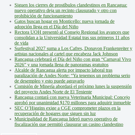
Siguen los cierres de prostíbulos clandestinos en Rancagua:
nuevo operativo deja un recinto clausurado y otro con
prohibición de funcionamiento
Gatos buscan hogar en Monticello: nueva jornada de
adopción llega en el Día del Niño
Rectora UOH presentó al Consejo Regional los avances que
consolidan a la Universidad Estatal tras sus primeros 11 años
de vida
Surfestival 2027 suma a Los Cafres, Donavon Frankenreiter y
artistas nacionales al cartel que encabeza Jack Johnson
Rancagua celebrará el Día del Niño con gran “Carnaval Vivo
2026” y una jornada llena de panoramas gratuitos
Alcalde de Rancagua alerta por impacto laboral tras
paralización de Andes Norte: “Ya tenemos un problema serio
de desempleo y esto puede agravarlo
Comisión de Minería abordará el próximo lunes la suspensión
del proyecto Andes Norte de El Teniente
Rancagua contará con nueva Veterinaria Municipal: Concejo
aprobó por unanimidad $170 millones para adquirir inmueble
SEC O’Higgins exige a CGE comprometer plazos en la
recuperación de hogares que siguen sin luz
Municipalidad de Rancagua lideró nuevo operativo de
fiscalización que permitió clausurar un casino clandestino