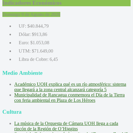
Indicadores Económicos
Domingo 9 de Agosto de 2026
UF:
$40.844,79
Dólar:
$913,86
Euro:
$1.053,08
UTM:
$71.649,00
Libra de Cobre:
6,45
Medio Ambiente
Académico UOH explica qué es un río atmosférico: sistema
que llegará a la zona central alcanzará categoría 5
Municipalidad de Rancagua conmemora el Día de la Tierra
con feria ambiental en Plaza de Los Héroes
Cultura
La música de la Orquesta de Cámara UOH llega a cada
rincón de la Región de O’Higgins