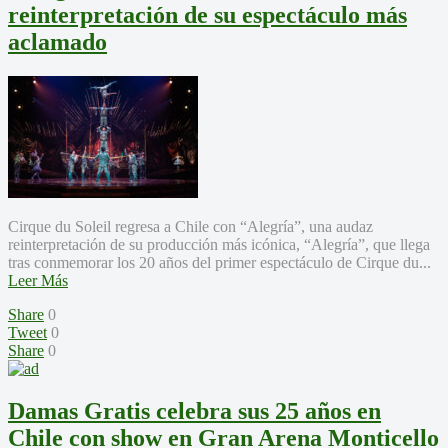
reinterpretación de su espectáculo más
aclamado
Cirque du Soleil regresa a Chile con “Alegría”, una audaz
reinterpretación de su producción más icónica, “Alegría”, que llega
tras conmemorar los 20 años del primer espectáculo de Cirque du...
Leer Más
Share
0
Tweet
0
Share
0
Damas Gratis celebra sus 25 años en
Chile con show en Gran Arena Monticello